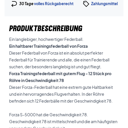
30 Tage
volles Rückgaberecht
Zahlungsmittel
PRODUKTBESCHREIBUNG
Ein langlebiger, hochwertiger Federball.
Ein haltbarer Trainingsfederball von Forza
Dieser Federball von Forza ist ein absolut perfekter
Federball für Trainierende und alle, die einen Federball
suchen, der besonders langlebig ist und gut fliegt.
Forza Trainingsfederball mit gutem Flug - 12 Stück pro
Röhre in Geschwindigkeit 78
Dieser Forza-Federball hat eine extrem gute Haltbarkeit
und ein hervorragendes Flugverhalten. In der Röhre
befinden sich 12 Federbälle mit der Geschwindigkeit 78.
Forza S-5000 hat die Geschwindigkeit 78.
Geschwindigkeit 78 ist mittelschnell und die am häufigsten