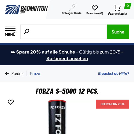
0
Schläger Guide
Warenkorb
Favoriten (
0
)
Suche nach Produkten, Marken usw.
Suche
MENÜ
👟 Spare 20% auf alle Schuhe
-
Gültig bis zum 20/5
-
Sortiment ansehen
|
Brauchst du Hilfe?
Zurück
Forza
Forza S-5000 12 pcs.
SPEICHERN 25%