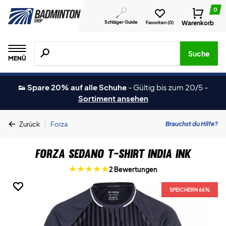
0
Schläger Guide
Warenkorb
Favoriten (
0
)
Suche nach Produkten, Marken usw.
Suche
MENÜ
👟 Spare 20% auf alle Schuhe
-
Gültig bis zum 20/5
-
Sortiment ansehen
|
Brauchst du Hilfe?
Zurück
Forza
Forza Sedano T-shirt India Ink
2 Bewertungen
SPEICHERN 66%
SPEICHERN 66%
SPEICHERN 66%