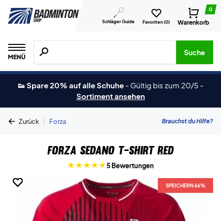
0
Schläger Guide
Warenkorb
Favoriten (
0
)
Suche nach Produkten, Marken usw.
Suche
MENÜ
👟 Spare 20% auf alle Schuhe
-
Gültig bis zum 20/5
-
Sortiment ansehen
|
Brauchst du Hilfe?
Zurück
Forza
Forza Sedano T-Shirt Red
5 Bewertungen
SPEICHERN 66%
SPEICHERN 66%
SPEICHERN 66%
SPEICHERN 66%
SPEICHERN 66%