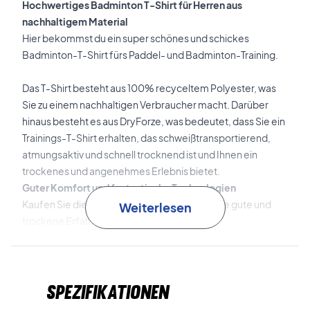
Hochwertiges Badminton T-Shirt für Herren aus
nachhaltigem Material
Hier bekommst du ein super schönes und schickes
Badminton-T-Shirt fürs Paddel- und Badminton-Training.
Das T-Shirt besteht aus 100% recyceltem Polyester, was
Sie zu einem nachhaltigen Verbraucher macht.
Darüber
hinaus besteht es aus DryForze, was bedeutet, dass Sie ein
Trainings-T-Shirt erhalten, das schweißtransportierend,
atmungsaktiv und schnell trocknend ist und Ihnen ein
trockenes und angenehmes Erlebnis bietet.
Guter Komfort und fantastische Technologien
Kaufen Sie dieses T-Shirt und machen Sie eine gute und
Weiterlesen
trockene Erfahrung.
Material: 100% recyceltes Polyester
Farbe: Himbeere Rosa
Spezifikationen