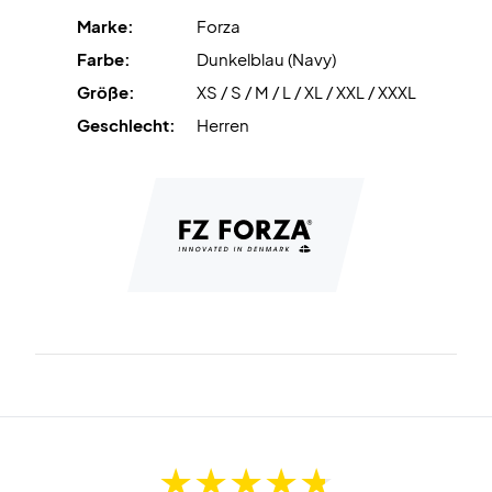
Denke grüner - Kaufe das Forza Seolin!
Marke:
Forza
Das Forza Seolin T-Shirt ist Teil der 2021 Kollektion von
Farbe:
Dunkelblau (Navy)
Forza, die viel grüner und umweltbewusster als je zuvor ist.
Größe:
XS / S / M / L / XL / XXL / XXXL
Die Kleidung ist zum Großteil aus recycelten
Plastikflaschen hergestellt.
Geschlecht:
Herren
Das T-Shirt ist auch ideal als Klub Trikots und es gibt das
Design auch für Damen.
Farbe: Dunkelblau
Material: 100% recyceltes Polyester