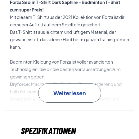
Forza Seolin T-Shirt Dark Saphire - Badminton T-Shirt
zum super Preis!
Mit diesem T-Shirt aus der 2021 Kollektion von Forza ist dir
ein super Auftritt auf dem Spielfeld gesichert.
Das T-Shirt ist aus leichtem und luftigem Material, der
gewährleistet, dass deine Haut beim ganzen Training atmen
kann.
Badminton Kleidung von Forza ist voller avancierten
Technologien, die dir die besten Vorraussetzungen zum
gewinnen geben.
Dryforce:
Macht den Stoff schweißtransportierend und
hält dich beim Spiel trocken.
Weiterlesen
Stretchable
: Gibt dem Style den richtigen Stretch und
sichert Komfort.
Anti-Pilling:
Die Oberflöche fusselt nicht
Anti Shrink:
Der stzle ist vorgewaschen und verändert sich
Spezifikationen
nicht in der Wäsche (wenn die Anweisungen korrekt gefolgt
werden).