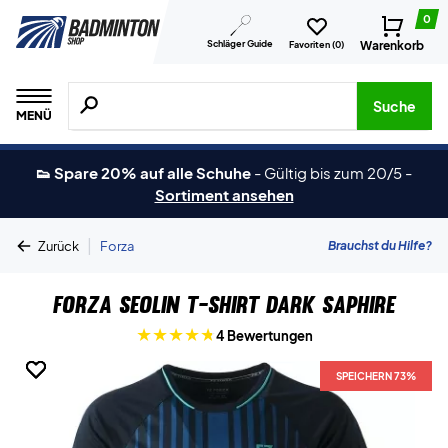
0
Schläger Guide
Warenkorb
Favoriten (
0
)
Suche nach Produkten, Marken usw.
Suche
MENÜ
👟 Spare 20% auf alle Schuhe
-
Gültig bis zum 20/5
-
Sortiment ansehen
|
Brauchst du Hilfe?
Zurück
Forza
Forza Seolin T-Shirt Dark Saphire
4 Bewertungen
SPEICHERN 73%
SPEICHERN 73%
SPEICHERN 73%
SPEICHERN 73%