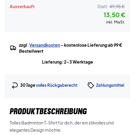
Ausverkauft
Statt:
49,95 €
13,50 €
inkl. MwSt.
zzgl.
Versandkosten
– kostenlose Lieferung ab 99 €
Bestellwert
Lieferung: 2-3 Werktage
30 Tage
volles Rückgaberecht
Zahlungsmittel
PRODUKTBESCHREIBUNG
Tolles Badminton T-Shirt für dich, der ein stilvolles und
elegantes Design möchte.