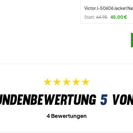
Victor J-50606 Jacket N
Statt:
64,95
45,00 €
undenbewertung
5
von
4 Bewertungen