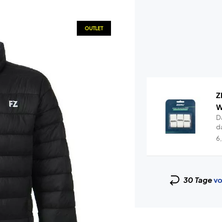
OUTLET
Z
W
D
da
K
6
30 Tage
vo