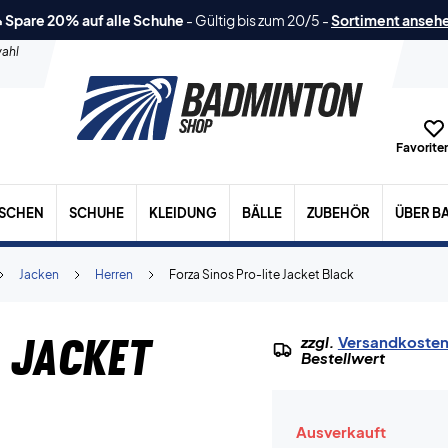
 Spare 20% auf alle Schuhe
-
Gültig bis zum 20/5
-
Sortiment anseh
ahl
Favoriten
ASCHEN
SCHUHE
KLEIDUNG
BÄLLE
ZUBEHÖR
ÜBER B
Jacken
Herren
Forza Sinos Pro-lite Jacket Black
e Jacket
zzgl.
Versandkoste
Bestellwert
Ausverkauft