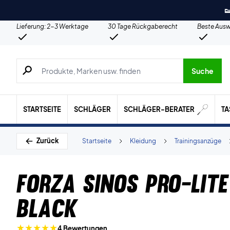

Lieferung: 2-3 Werktage
30 Tage Rückgaberecht
Beste Ausw
Suche nach Produkten, Marken usw.
Suche
STARTSEITE
SCHLÄGER
SCHLÄGER-BERATER
T
Zurück
Startseite
Kleidung
Trainingsanzüge
Forza Sinos Pro-lit
Black
4 Bewertungen