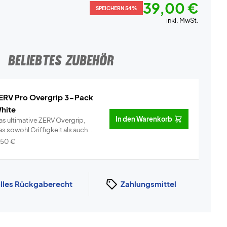
39,00 €
SPEICHERN 54%
inkl. MwSt.
BELIEBTES ZUBEHÖR
ERV Pro Overgrip 3-Pack
hite
In den Warenkorb
as ultimative ZERV Overgrip,
s sowohl Griffigkeit als auch
omf...
Info
,50
€
lles Rückgaberecht
Zahlungsmittel