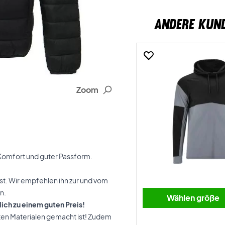
ANDERE KUN
Zoom
 Komfort und guter Passform.
läst. Wir empfehlen ihn zur und vom
n.
Wählen größe
lich zu einem guten Preis!
ten Materialen gemacht ist! Zudem