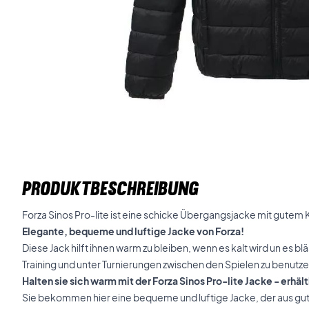
PRODUKTBESCHREIBUNG
Forza Sinos Pro-lite ist eine schicke Übergangsjacke mit gutem
Elegante, bequeme und luftige Jacke von Forza!
Diese Jack hilft ihnen warm zu bleiben, wenn es kalt wird un es b
Training und unter Turnierungen zwischen den Spielen zu benutze
Halten sie sich warm mit der Forza Sinos Pro-lite Jacke - erhält
Sie bekommen hier eine bequeme und luftige Jacke, der aus gu