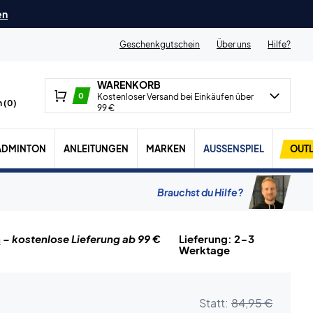
en
Geschenkgutschein
Über uns
Hilfe?
WARENKORB
0
Kostenloser Versand bei Einkäufen über
 (
0
)
99 €
ADMINTON
ANLEITUNGEN
MARKEN
AUSSENSPIEL
OUTL
Brauchst du Hilfe?
n
– kostenlose Lieferung ab 99 €
Lieferung: 2-3
Werktage
Statt:
84,95 €