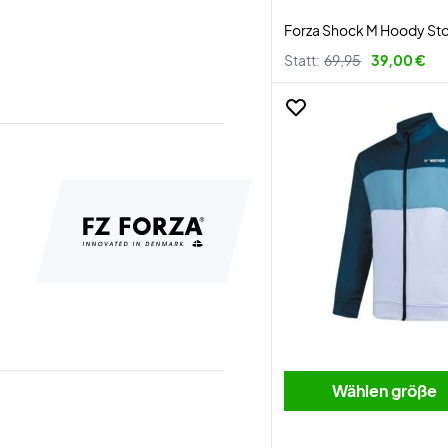
Forza Shock M Hoody St
Statt:
69,95
39,00 €
Wählen größe