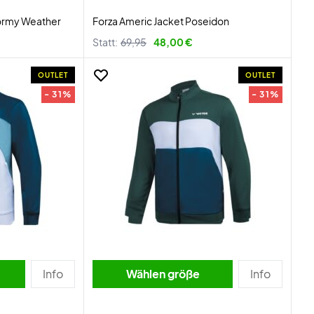
ormy Weather
Forza Americ Jacket Poseidon
Statt:
69,95
48,00 €
OUTLET
OUTLET
- 31%
- 31%
Info
Wählen größe
Info