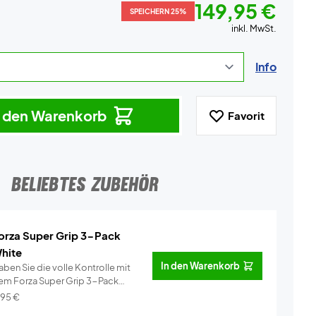
149,95 €
SPEICHERN 25%
inkl. MwSt.
Info
n den Warenkorb
Favorit
BELIEBTES ZUBEHÖR
orza Super Grip 3-Pack
hite
In den Warenkorb
ben Sie die volle Kontrolle mit
em Forza Super Grip 3-Pack
ei�...
Info
,95
€