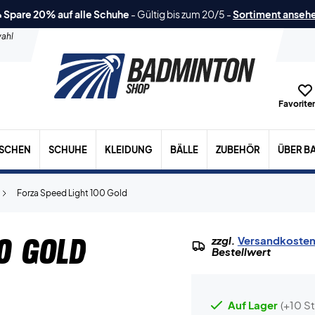
 Spare 20% auf alle Schuhe
-
Gültig bis zum 20/5
-
Sortiment anseh
ahl
Favoriten
ASCHEN
SCHUHE
KLEIDUNG
BÄLLE
ZUBEHÖR
ÜBER B
Forza Speed Light 100 Gold
0 Gold
zzgl.
Versandkoste
Bestellwert
Auf Lager
(+10 St