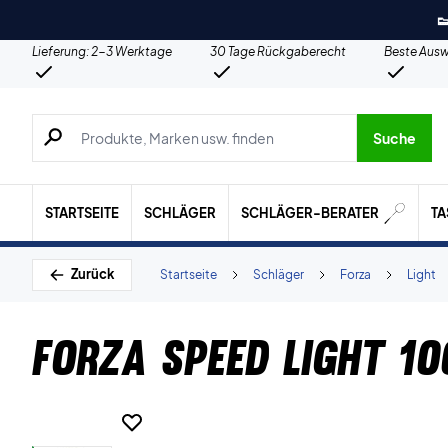

Lieferung: 2-3 Werktage
30 Tage Rückgaberecht
Beste Ausw
Suche nach Produkten, Marken usw.
Suche
STARTSEITE
SCHLÄGER
SCHLÄGER-BERATER
T
Zurück
Startseite
Schläger
Forza
Light
Forza Speed Light 10