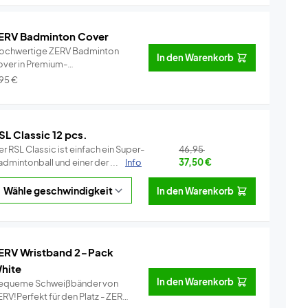
ERV Badminton Cover
ochwertige ZERV Badminton
In den Warenkorb
over in Premium-
alität!Perfekt für...
Info
,95
€
SL Classic 12 pcs.
r RSL Classic ist einfach ein Super-
46,95
dmintonball und einer der ...
Info
37,50
€
In den Warenkorb
ERV Wristband 2-Pack
hite
In den Warenkorb
equeme Schweißbänder von
RV!Perfekt für den Platz - ZERV