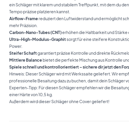
ein Schläger mit klarem und stabilem Treffpunkt, mit dem du de
Tempo präzise platzieren kannst.
Airflow-Frame
reduziert den Luftwiderstand und ermöglicht s
mehr Präzision.
Carbon-Nano-Tubes (CNT)
erhöhen die Haltbarkeit und Stärk
Ultra-High-Modulus-Graphit
sorgt für eine steifere Konstrukt
Power.
Steifer Schaft
garantiert präzise Kontrolle und direkte Rückme
Mittlere Balance
bietet die perfekte Mischung aus Kontrolle un
Spiele schnell und kontrollorientiert – sichere dir jetzt den F
Hinweis: Dieser Schläger wird mit Werkssaite geliefert. Wir empf
professionelle Besaitung dazu zu buchen, damit dein Schläger vo
Experten-Tipp: Für diesen Schläger empfehlen wir die Besaitun
einer Härte von 10,5 kg.
Außerdem wird dieser Schläger ohne Cover geliefert!