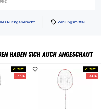
i...
Info
,95
€
lles Rückgaberecht
Zahlungsmittel
DEN HABEN SICH AUCH ANGESCHAUT
OUTLET
OUTLET
- 35%
- 34%