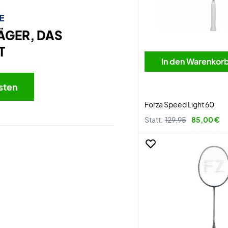
E
ÄGER, DAS
T
In den Warenkor
sten
Forza Speed Light 60
Statt:
129,95
85,00 €