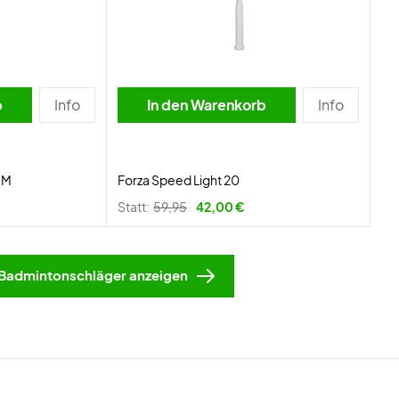
b
Info
In den Warenkorb
Info
 M
Forza Speed Light 20
Statt:
59,95
42,00 €
Badmintonschläger anzeigen