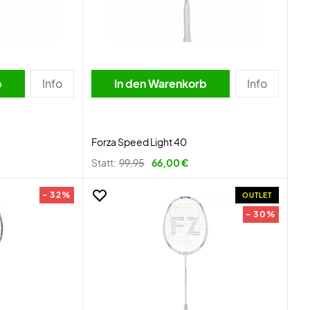
b
Info
In den Warenkorb
Info
Forza Speed Light 40
Statt:
99,95
66,00 €
- 32%
OUTLET
- 30%