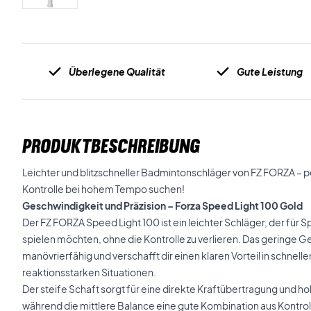
Überlegene Qualität
Gute Leistung
PRODUKTBESCHREIBUNG
Leichter und blitzschneller Badmintonschläger von FZ FORZA – pe
Kontrolle bei hohem Tempo suchen!
Geschwindigkeit und Präzision – Forza Speed Light 100 Gold
Der FZ FORZA Speed Light 100 ist ein leichter Schläger, der für S
spielen möchten, ohne die Kontrolle zu verlieren. Das geringe 
manövrierfähig und verschafft dir einen klaren Vorteil in schnell
reaktionsstarken Situationen.
Der steife Schaft sorgt für eine direkte Kraftübertragung und ho
während die mittlere Balance eine gute Kombination aus Kontroll