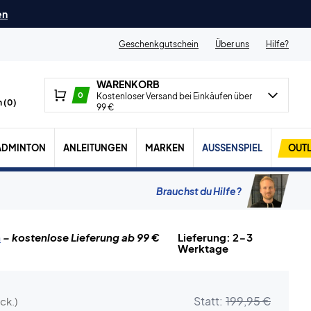
en
Geschenkgutschein
Über uns
Hilfe?
WARENKORB
0
Kostenloser Versand bei Einkäufen über
 (
0
)
99 €
ADMINTON
ANLEITUNGEN
MARKEN
AUSSENSPIEL
OUTL
Brauchst du Hilfe?
n
– kostenlose Lieferung ab 99 €
Lieferung: 2-3
Werktage
Statt:
199,95 €
ck.)