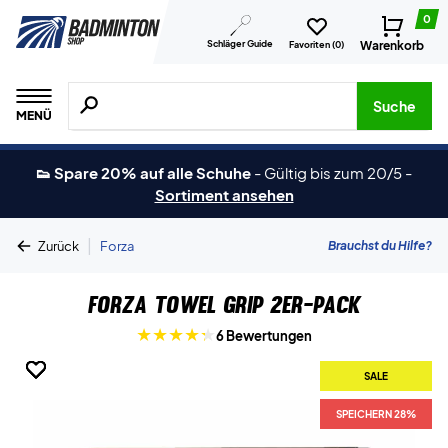
0
Schläger Guide
Warenkorb
Favoriten (
0
)
Suche nach Produkten, Marken usw.
Suche
MENÜ
👟 Spare 20% auf alle Schuhe
-
Gültig bis zum 20/5
-
Sortiment ansehen
|
Brauchst du Hilfe?
Zurück
Forza
Forza Towel Grip 2er-Pack
6 Bewertungen
SALE
SALE
SALE
SALE
SALE
SALE
SALE
SPEICHERN 28%
SPEICHERN 28%
SPEICHERN 28%
SPEICHERN 28%
SPEICHERN 28%
SPEICHERN 28%
SPEICHERN 28%