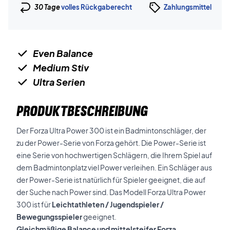
30 Tage
volles Rückgaberecht
Zahlungsmittel
Even Balance
Medium Stiv
Ultra Serien
PRODUKTBESCHREIBUNG
Der Forza Ultra Power 300 ist ein Badmintonschläger, der
zu der Power-Serie von Forza gehört. Die Power-Serie ist
eine Serie von hochwertigen Schlägern, die Ihrem Spiel auf
dem Badmintonplatz viel Power verleihen. Ein Schläger aus
der Power-Serie ist natürlich für Spieler geeignet, die auf
der Suche nach Power sind. Das Modell Forza Ultra Power
300 ist für
Leichtathleten / Jugendspieler /
Bewegungsspieler
geeignet.
Gleichmäßige Balance und mittelsteifer Forza