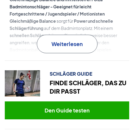
Badmintonschläger - Geeignet für leicht
Fortgeschrittene / Jugendspieler / Motionisten
Gleichmäßige Balance
sorgt für
Power und schnelle
Schlägerführung
auf dem Badmintonplatz. Mit einem
schnellen Schläger
können Sie möglicherweise besser
angreifen
, wenn Sie nahe am Netz spielen oder den
Weiterlesen
Badmintonball nahe am Körper des Gegners spielen.
Power
kann generell in allen Situationen auf dem
Badmintonplatz eingesetzt werden, men ist besonders gut
in der Defensive
beim Schmettern von der Grundlinie.
SCHLÄGER GUIDE
FINDE SCHLÄGER, DAS ZU
Ein mittelsteifer Badmintonschläger gibt Ihnen sowohl
DIR PASST
Kraft
als auch
Kontrolle
. Das ist eine gute Kombination,
denn Sie müssen in der Lage sein, Ihre kraftvollen Schläge
auf dem Platz zu halten.
Den Guide testen
Das Gewicht dieses Forza-Modells liegt mit
86 g
in der
normalen Kategorie, aber bewegt sich in Richtung der