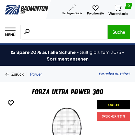
0
Schläger Guide
Warenkorb
Favoriten (
0
)
Suche nach Produkten, Marken usw.
Suche
MENÜ
👟 Spare 20% auf alle Schuhe
-
Gültig bis zum 20/5
-
Sortiment ansehen
|
Brauchst du Hilfe?
Zurück
Power
Forza Ultra Power 300
OUTLET
OUTLET
OUTLET
OUTLET
SPEICHERN 31%
SPEICHERN 31%
SPEICHERN 31%
SPEICHERN 31%