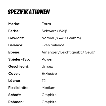
schweren Kategorie. Dieses Modell erzeugt also
automatisch ein wenig
mehr Power
für Ihr Spiel.
Spezifikationen
Leistungsskala
7/10
.
Marke:
Forza
Badmintonschläger in schönem und einfachem Design -
Forza Ultra Power 300
Farbe:
Schwarz / Weiß
Dieser Badmintonschläger kommt in einem wirklich
Gewicht:
Normal (83-87 Gramm)
schönen und einfachen Design daher. Die Farben dieses
Balance:
Even balance
Forza Ultra Power 300 passen perfekt zusammen. Kaufen
Ebene:
Anfänger / Leicht geübt / Geübt
Sie es exklusiv hier zu einem günstigen Preis!
Spieler-Typ:
Power
FZ NR: 301569
Geschlecht:
Unisex
Farben: Schwarz und Weiß
Cover:
Exklusive
Löcher:
72
Flexibilität:
Medium
Schaft:
Graphite
Rahmen:
Graphite