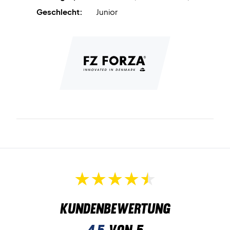
Möglichkeit, das Verletzungsrisiko zu verringern.
Geschlecht:
Junior
Zusätzlich zu all den Vorteilen und Technologien kommt
dieser Badmintonschuh in einem super coolen blauen
Design daher!
Forza Badmintonschuhe - Gute Möglichkeit für gute
Beinarbeit
Superschicker und stylischer Badmintonschuh mit tollen
Technologien, die gute Voraussetzungen für eine gute
Beinarbeit bieten.
Kundenbewertung
4,5
von 5