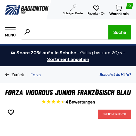
0
Schläger Guide
Warenkorb
Favoriten (
0
)
Suche nach Produkten, Marken usw.
Suche
MENÜ
👟 Spare 20% auf alle Schuhe
-
Gültig bis zum 20/5
-
Sortiment ansehen
|
Brauchst du Hilfe?
Zurück
Forza
Forza Vigorous Junior Französisch Blau
4 Bewertungen
SPEICHERN 18%
SPEICHERN 18%
SPEICHERN 18%
SPEICHERN 18%