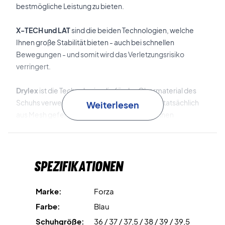
bestmögliche Leistung zu bieten.
X-TECH und LAT
sind die beiden Technologien, welche
Ihnen große Stabilität bieten - auch bei schnellen
Bewegungen - und somit wird das Verletzungsrisiko
verringert.
Drylex
ist die Technologie, die für das Obermaterial des
Schuhs verwendet wird. Das Obermaterial ist tatsächlich
Weiterlesen
aus Mesh gefertigt. Das bedeutet, dass du einen
atmungsaktiven Schuh bekommst, der deine Füße bei
jedem Spiel kühl halten kann.
Spezifikationen
FZorb+
ist eine weitere Technologie in diesem Schuh. Sie
bietet eine gute Stoßdämpfung im gesamten Schuh.
Marke:
Forza
So erhalten Sie einen Badmintonschuh, der Ihnen Halt und
Farbe:
Blau
Stabilität für die schnellen Bewegungen gibt, sowie einen
Schuhgröße:
36 / 37 / 37,5 / 38 / 39 / 39,5
guten Komfort. Darüber hinaus erhalten Sie die