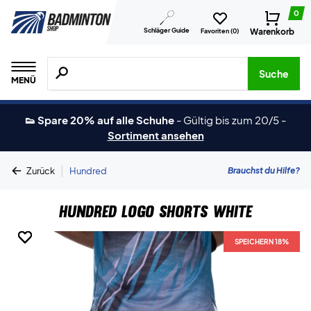
0
Schläger Guide
Warenkorb
Favoriten (
0
)
Suche nach Produkten, Marken usw.
Suche
MENÜ
👟 Spare 20% auf alle Schuhe
-
Gültig bis zum 20/5
-
Sortiment ansehen
|
Brauchst du Hilfe?
Zurück
Hundred
Hundred Logo Shorts White
SPEICHERN 18%
SPEICHERN 18%
SPEICHERN 18%
SPEICHERN 18%