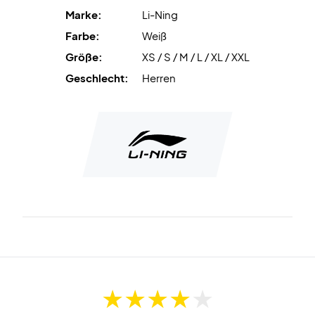
Ansiedlung verhindert.
Marke:
Li-Ning
Farbe:
Weiß
Li-Ning Badminton-T-Shirt für Herren - Eine coole
Größe:
XS / S / M / L / XL / XXL
Ergänzung!
Geschlecht:
Herren
Material: Polyester.
Farbe: Weiß mit Details in Blau und Rot.
ACHTUNG!
Li-Ning wird mit asiatischen Größen geliefert, die im
Nacken angegeben sind.
Wenn Sie zum Beispiel ein L bestellen, steht auf dem T-
Shirt XL, aber die Größe ist L.
S = XS (EU-Größe)
M = S (EU-Größe)
L = M (EU-Größe)
XL = L (EU-Größe)