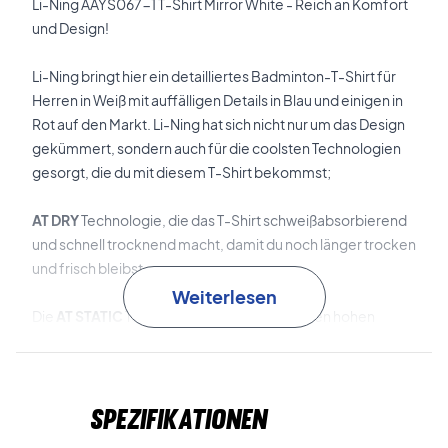
Li-Ning AAYS067-1 T-Shirt Mirror White - Reich an Komfort
und Design!
Li-Ning bringt hier ein detailliertes Badminton-T-Shirt für
Herren in Weiß mit auffälligen Details in Blau und einigen in
Rot auf den Markt. Li-Ning hat sich nicht nur um das Design
gekümmert, sondern auch für die coolsten Technologien
gesorgt, die du mit diesem T-Shirt bekommst;
AT DRY
Technologie, die das T-Shirt schweißabsorbierend
und schnell trocknend macht, damit du noch länger trocken
und frisch bleibst.
Weiterlesen
Die
AT STATIC
Technologie garantiert dir einen hohen
Komfort, indem sie das statische Gefühl des T-Shirts
reduziert.
Spezifikationen
Die
AT BACTERIA-
Technologie reduziert den
Schweißgeruch, indem sie Bakterien bekämpft und deren