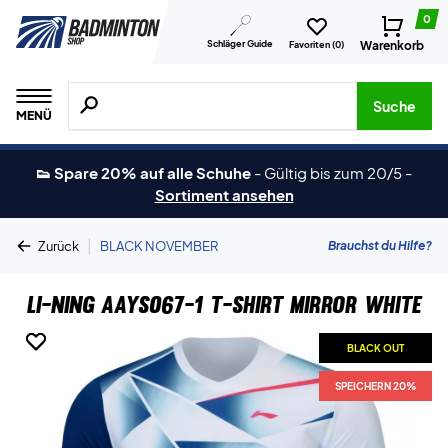
0
Schläger Guide
Warenkorb
Favoriten (
0
)
Suche nach Produkten, Marken usw.
Suche
MENÜ
👟 Spare 20% auf alle Schuhe
-
Gültig bis zum 20/5
-
Sortiment ansehen
|
Brauchst du Hilfe?
Zurück
BLACK NOVEMBER
Li-Ning AAYS067-1 T-Shirt Mirror White
BLACK OUT
BLACK OUT
SPEICHERN 20%
SPEICHERN 20%