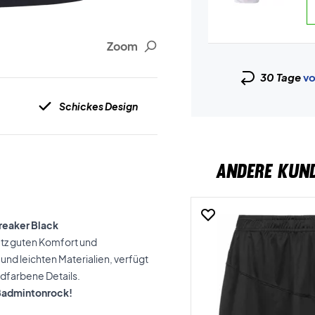
Zoom
30 Tage
vo
Schickes Design
ANDERE KUN
reaker Black
tz guten Komfort und
d leichten Materialien, verfügt
ldfarbene Details.
 Badmintonrock!