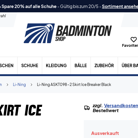
 Spare 20% auf alle Schuhe
-
Gültig bis zum 20/5
-
Sortiment anseh
ahl
Favoriten
ASCHEN
SCHUHE
KLEIDUNG
BÄLLE
ZUBEHÖR
ÜBER B
n
Li-Ning
Li-Ning ASKT098-2 Skirt Ice Breaker Black
irt Ice
zzgl.
Versandkoste
Bestellwert
Ausverkauft