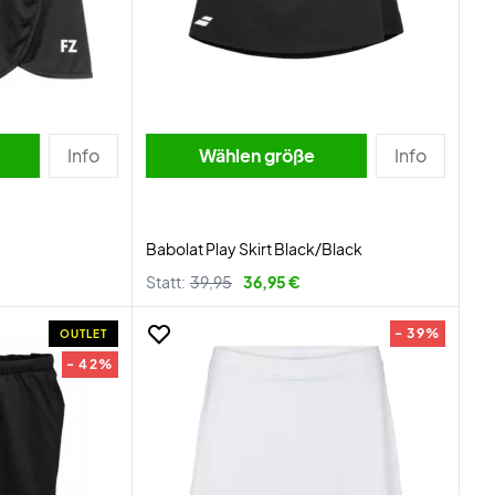
Info
Wählen größe
Info
Babolat Play Skirt Black/Black
Statt:
39,95
36,95 €
- 39%
OUTLET
- 42%