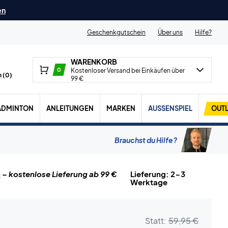
en
Geschenkgutschein
Über uns
Hilfe?
WARENKORB
0
Kostenloser Versand bei Einkäufen über
 (
0
)
99 €
ADMINTON
ANLEITUNGEN
MARKEN
AUSSENSPIEL
OUTL
Brauchst du Hilfe?
n
– kostenlose Lieferung ab 99 €
Lieferung: 2-3
Werktage
Statt:
59,95 €