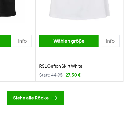
Info
Wählen größe
Info
RSL Gefion Skirt White
Statt:
44,95
27,50 €
Siehe alle Röcke