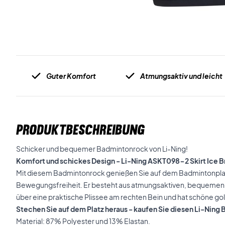
Guter Komfort
Atmungsaktiv und leicht
PRODUKTBESCHREIBUNG
Schicker und bequemer Badmintonrock von Li-Ning!
Komfort und schickes Design - Li-Ning ASKT098-2 Skirt Ice B
Mit diesem Badmintonrock genießen Sie auf dem Badmintonpla
Bewegungsfreiheit. Er besteht aus atmungsaktiven, bequemen un
über eine praktische Plissee am rechten Bein und hat schöne go
Stechen Sie auf dem Platz heraus - kaufen Sie diesen Li-Ning
Material: 87% Polyester und 13% Elastan.