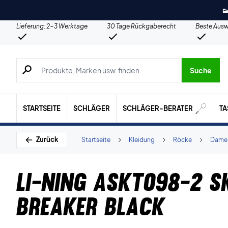

Lieferung: 2-3 Werktage
30 Tage Rückgaberecht
Beste Ausw
Suche nach Produkten, Marken usw.
Suche
STARTSEITE
SCHLÄGER
SCHLÄGER-BERATER
T
Zurück
Startseite
Kleidung
Röcke
Dame
Li-Ning ASKT098-2 Sk
Breaker Black