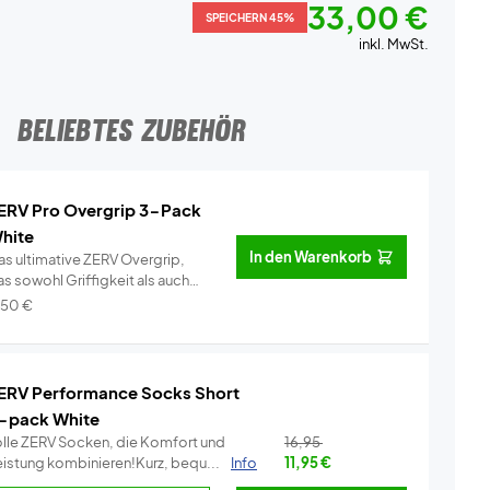
33,00 €
SPEICHERN 45%
inkl. MwSt.
BELIEBTES ZUBEHÖR
ERV Pro Overgrip 3-Pack
hite
In den Warenkorb
as ultimative ZERV Overgrip,
s sowohl Griffigkeit als auch
omf...
Info
,50
€
ERV Performance Socks Short
-pack White
olle ZERV Socken, die Komfort und
16,95
eistung kombinieren!Kurz, bequ...
Info
11,95
€