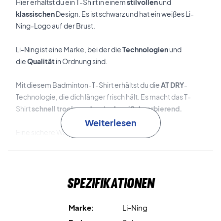
Hier erhältst du ein T-Shirt in einem
stilvollen
und
klassischen
Design. Es ist schwarz und hat ein weißes Li-
Ning-Logo auf der Brust.
Li-Ning ist eine Marke, bei der die
Technologien
und
die
Qualität
in Ordnung sind.
Mit diesem Badminton-T-Shirt erhältst du die
AT DRY
-
Technologie, die dich länger frisch hält. Es macht das T-
Shirt
schnell trocknend
und
schweißabsorbierend.
Weiterlesen
Eine sichere Wahl
Material: 100% Polyester
Spezifikationen
Farbe: Schwarz mit weißem Logo
ACHTUNG!
Marke:
Li-Ning