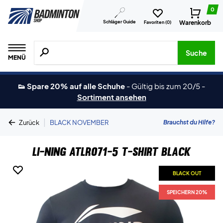
0
Schläger Guide
Warenkorb
Favoriten (
0
)
Suche nach Produkten, Marken usw.
Suche
MENÜ
👟 Spare 20% auf alle Schuhe
-
Gültig bis zum 20/5
-
Sortiment ansehen
|
Brauchst du Hilfe?
Zurück
BLACK NOVEMBER
Li-Ning ATLR071-5 T-shirt Black
BLACK OUT
SPEICHERN 20%