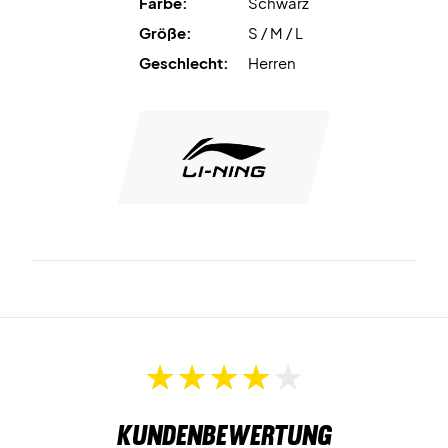
Farbe:
Schwarz
Li-Ning wird mit asiatischen Größen geliefert, die im
Größe:
S / M / L
Nacken angegeben sind.
Wenn du zum Beispiel eine Größe L bestellst, steht auf
Geschlecht:
Herren
dem T-Shirt XL, aber die Größe ist L.
S = XS (EU-Größe)
M = S (EU-Größe)
L = M (EU-Größe)
XL = L (EU-Größe)
Kundenbewertung