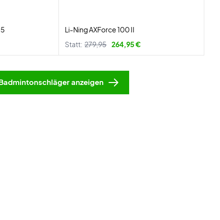
G5
Li-Ning AXForce 100 II
Statt:
279,95
264,95 €
Badmintonschläger anzeigen