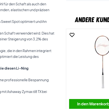
hl für den Schaft als auch den
nden, elastischen und präzisen
ANDERE KUN
 Sweet Spot optimiert und ihn
nen Schaft verwendet wird. Dies hat
d einer Steigerung von 3,2% des
ie, die in den Rahmen integriert
ptimiert die Leistung des
Sie diesen Li-Ning
ine professionelle Bespannung
g mit Ashaway Zymax 68 TX bei
In den Warenkor