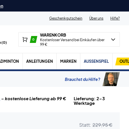
en
Geschenkgutschein
Über uns
Hilfe?
WARENKORB
0
Kostenloser Versand bei Einkäufen über
 (
0
)
99 €
ADMINTON
ANLEITUNGEN
MARKEN
AUSSENSPIEL
OUTL
Brauchst du Hilfe?
n
– kostenlose Lieferung ab 99 €
Lieferung: 2-3
Werktage
Statt:
229,95 €