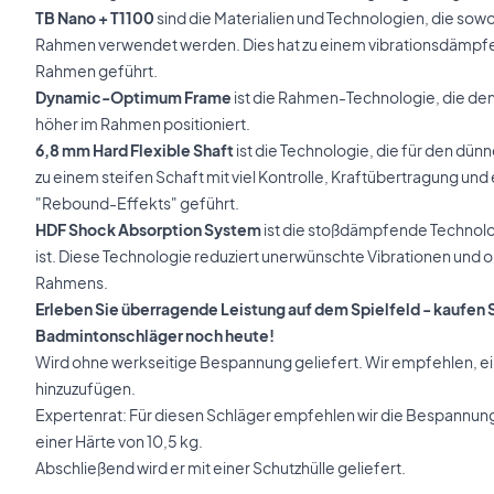
TB Nano + T1100
sind die Materialien und Technologien, die sowo
Rahmen verwendet werden. Dies hat zu einem vibrationsdämpfe
Rahmen geführt.
Dynamic-Optimum Frame
ist die Rahmen-Technologie, die den
höher im Rahmen positioniert.
6,8 mm Hard Flexible Shaft
ist die Technologie, die für den dün
zu einem steifen Schaft mit viel Kontrolle, Kraftübertragung un
"Rebound-Effekts" geführt.
HDF Shock Absorption System
ist die stoßdämpfende Technolog
ist. Diese Technologie reduziert unerwünschte Vibrationen und o
Rahmens.
Erleben Sie überragende Leistung auf dem Spielfeld - kaufen 
Badmintonschläger noch heute!
Wird ohne werkseitige Bespannung geliefert. Wir empfehlen, e
hinzuzufügen.
Expertenrat: Für diesen Schläger empfehlen wir die Bespannun
einer Härte von 10,5 kg.
Abschließend wird er mit einer Schutzhülle geliefert.