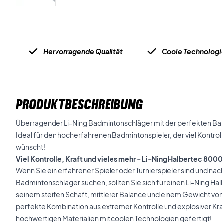
Hervorragende Qualität
Coole Technologi
PRODUKTBESCHREIBUNG
Überragender Li-Ning Badmintonschläger mit der perfekten Bala
Ideal für den hocherfahrenen Badmintonspieler, der viel Kontroll
wünscht!
Viel Kontrolle, Kraft und vieles mehr - Li-Ning Halbertec 800
Wenn Sie ein erfahrener Spieler oder Turnierspieler sind und nac
Badmintonschläger suchen, sollten Sie sich für einen Li-Ning H
seinem steifen Schaft, mittlerer Balance und einem Gewicht von 
perfekte Kombination aus extremer Kontrolle und explosiver Kraft
hochwertigen Materialien mit coolen Technologien gefertigt!