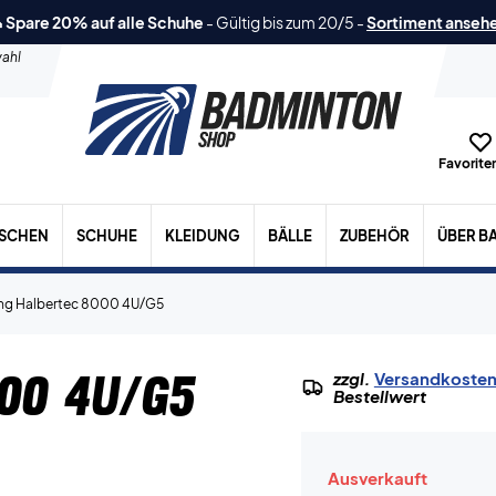
 Spare 20% auf alle Schuhe
-
Gültig bis zum 20/5
-
Sortiment anseh
ahl
Favoriten
ASCHEN
SCHUHE
KLEIDUNG
BÄLLE
ZUBEHÖR
ÜBER B
ing Halbertec 8000 4U/G5
000 4U/G5
zzgl.
Versandkoste
Bestellwert
Ausverkauft