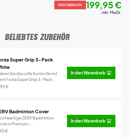
199,95 €
SPEICHERN 13%
inkl. MwSt.
BELIEBTES ZUBEHÖR
orza Super Grip 3-Pack
hite
In den Warenkorb
ben Sie die volle Kontrolle mit
em Forza Super Grip 3-Pack
ei�...
Info
,95
€
ERV Badminton Cover
ochwertige ZERV Badminton
In den Warenkorb
over in Premium-
alität!Perfekt für...
Info
,95
€