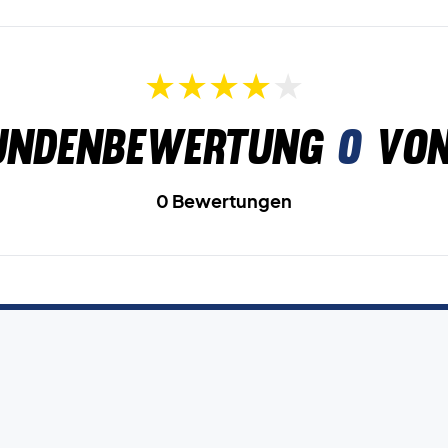
undenbewertung
0
von
0 Bewertungen