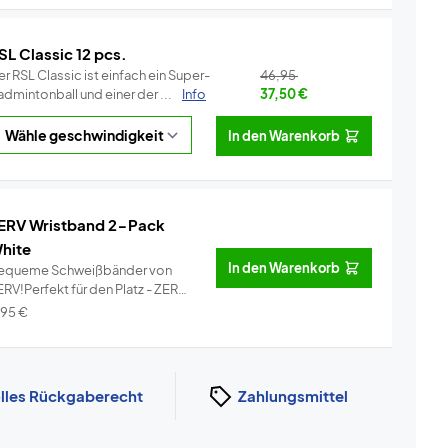
SL Classic 12 pcs.
r RSL Classic ist einfach ein Super-
46,95
dmintonball und einer der ...
Info
37,50
€
In den Warenkorb
ERV Wristband 2-Pack
hite
In den Warenkorb
equeme Schweißbänder von
RV!Perfekt für den Platz - ZERV
i...
Info
,95
€
lles Rückgaberecht
Zahlungsmittel