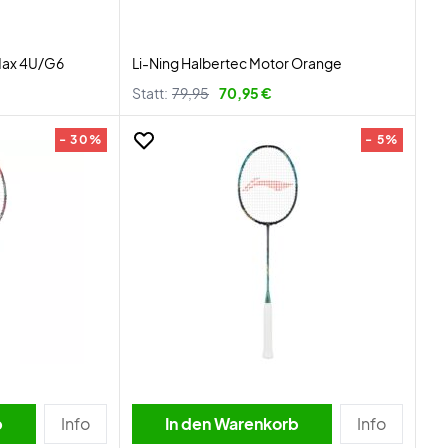
Max 4U/G6
Li-Ning Halbertec Motor Orange
Statt:
79,95
70,95 €
- 30%
- 5%
b
Info
In den Warenkorb
Info