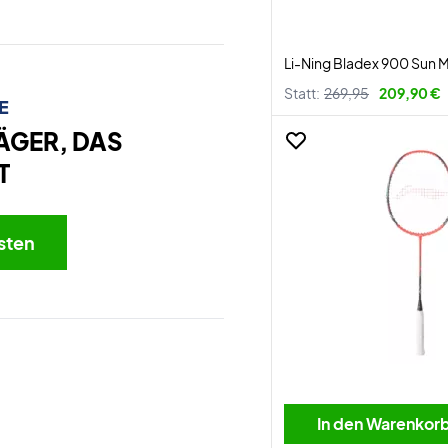
Li-Ning Bladex 900 Sun 
Statt:
269,95
209,90 €
E
ÄGER, DAS
T
sten
In den Warenkor