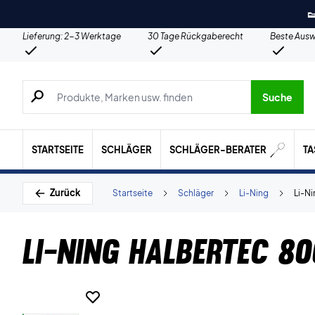

Lieferung: 2-3 Werktage
30 Tage Rückgaberecht
Beste Ausw
Suche nach Produkten, Marken usw.
Suche
STARTSEITE
SCHLÄGER
SCHLÄGER-BERATER
T
Zurück
Startseite
Schläger
Li-Ning
Li-N
Li-Ning Halbertec 8