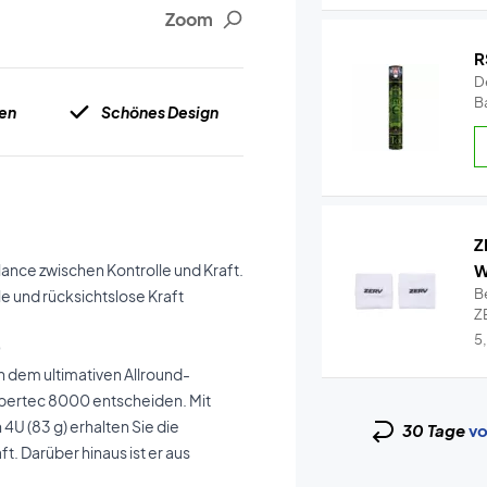
Zoom
R
De
Ba
en
Schönes Design
Z
nce zwischen Kontrolle und Kraft.
W
B
e und rücksichtslose Kraft
ZE
Wr
5
0
h dem ultimativen Allround-
albertec 8000 entscheiden. Mit
4U (83 g) erhalten Sie die
30 Tage
vo
. Darüber hinaus ist er aus