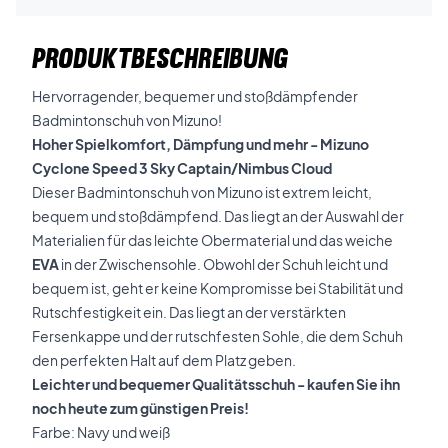
PRODUKTBESCHREIBUNG
Hervorragender, bequemer und stoßdämpfender
Badmintonschuh von Mizuno!
Hoher Spielkomfort, Dämpfung und mehr - Mizuno
Cyclone Speed 3 Sky Captain/Nimbus Cloud
Dieser Badmintonschuh von Mizuno ist extrem leicht,
bequem und stoßdämpfend. Das liegt an der Auswahl der
Materialien für das leichte Obermaterial und das weiche
EVA
in der Zwischensohle. Obwohl der Schuh leicht und
bequem ist, geht er keine Kompromisse bei Stabilität und
Rutschfestigkeit ein. Das liegt an der verstärkten
Fersenkappe und der rutschfesten Sohle, die dem Schuh
den perfekten Halt auf dem Platz geben.
Leichter und bequemer Qualitätsschuh - kaufen Sie ihn
noch heute zum günstigen Preis!
Farbe: Navy und weiß