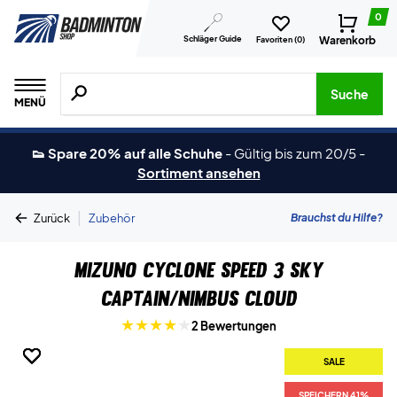
0
Schläger Guide
Warenkorb
Favoriten (
0
)
Suche nach Produkten, Marken usw.
Suche
MENÜ
👟 Spare 20% auf alle Schuhe
-
Gültig bis zum 20/5
-
Sortiment ansehen
|
Brauchst du Hilfe?
Zurück
Zubehör
Mizuno Cyclone Speed 3 Sky
Captain/Nimbus Cloud
2 Bewertungen
SALE
SALE
SALE
SALE
SALE
SPEICHERN 41%
SPEICHERN 41%
SPEICHERN 41%
SPEICHERN 41%
SPEICHERN 41%