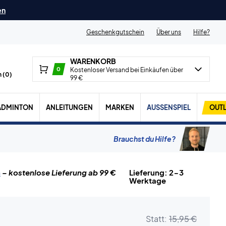
en
Geschenkgutschein
Über uns
Hilfe?
WARENKORB
0
Kostenloser Versand bei Einkäufen über
 (
0
)
99 €
ADMINTON
ANLEITUNGEN
MARKEN
AUSSENSPIEL
OUTL
Brauchst du Hilfe?
n
– kostenlose Lieferung ab 99 €
Lieferung: 2-3
Werktage
Statt:
15,95 €