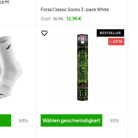
ck M
Forza Classic Socks 3-pack White
Statt:
16,95
12,95 €
BESTSELLER
- 20%
Info
Wählen geschwindigkeit
Info