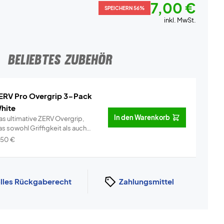
7,00 €
SPEICHERN 56%
inkl. MwSt.
BELIEBTES ZUBEHÖR
ERV Pro Overgrip 3-Pack
hite
In den Warenkorb
as ultimative ZERV Overgrip,
s sowohl Griffigkeit als auch
omf...
Info
,50
€
lles Rückgaberecht
Zahlungsmittel