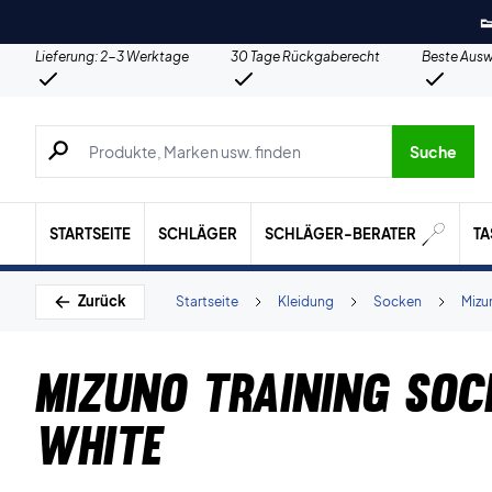

Lieferung: 2-3 Werktage
30 Tage Rückgaberecht
Beste Ausw
Suche nach Produkten, Marken usw.
Suche
STARTSEITE
SCHLÄGER
SCHLÄGER-BERATER
T
Zurück
Startseite
Kleidung
Socken
Mizu
Mizuno Training Soc
White