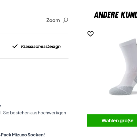
ANDERE KUN
Zoom
Klassisches Design
e
el. Sie bestehen aus hochwertigen
Wählen größe
er-Pack Mizuno Socken!