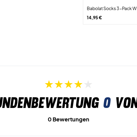
Babolat Socks 3-Pack W
14,95 €
undenbewertung
0
von
0 Bewertungen