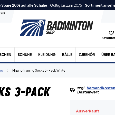
 Spare 20% auf alle Schuhe
-
Gültig bis zum 20/5
-
Sortiment anseh
ahl
Favoriten
ASCHEN
SCHUHE
KLEIDUNG
BÄLLE
ZUBEHÖR
ÜBER B
no
Mizuno Training Socks 3-Pack White
ks 3-Pack
zzgl.
Versandkoste
Bestellwert
Ausverkauft