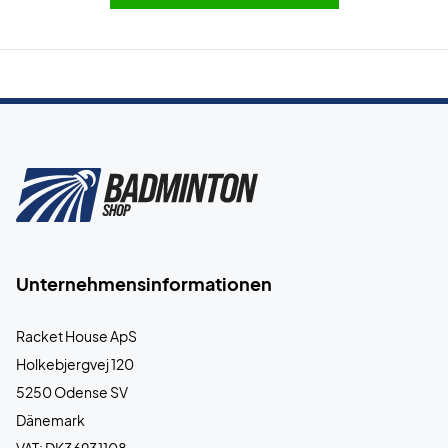
Unternehmensinformationen
Racket House ApS
Holkebjergvej 120
5250 Odense SV
Dänemark
VAT: DK36931108