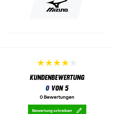
D-Flex Groove
ist die einzigartige Flexrille in der Sohle, die
gute Voraussetzungen für schnelle und stabile Fußarbeit
bietet.
Schließlich besteht die Laufsohle aus
XG Rubber
. Dieses
Material ist sowohl strapazierfähig als auch rutschfest.
Erleben Sie Geschwindigkeit - kaufen Sie dieses Paar
Damen Badmintonschuhe!
Farbe: Weiß mit bunten Details.
Kundenbewertung
0
von 5
0 Bewertungen
Bewertung schreiben