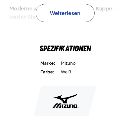
Moderne und funktionale Mizuno-Kappe -
Weiterlesen
kaufen Sie sie heute!
Material:
97% Polyester, 3% Spandex
Größe:
One Size
Spezifikationen
Farbe:
Weiß
Marke:
Mizuno
Farbe:
Weiß