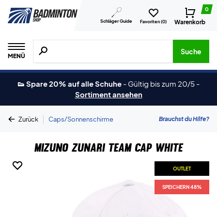
0
Schläger Guide
Warenkorb
Favoriten (
0
)
Suche nach Produkten, Marken usw.
Suche
MENÜ
👟 Spare 20% auf alle Schuhe
-
Gültig bis zum 20/5
-
Sortiment ansehen
|
Brauchst du Hilfe?
Zurück
Caps/Sonnenschirme
Mizuno Zunari Team Cap White
OUTLET
OUTLET
SPEICHERN 48%
SPEICHERN 48%