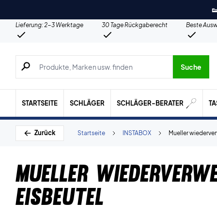

Lieferung: 2-3 Werktage
30 Tage Rückgaberecht
Beste Ausw
Suche nach Produkten, Marken usw.
Suche
STARTSEITE
SCHLÄGER
SCHLÄGER-BERATER
T
Zurück
Startseite
INSTABOX
Mueller wiederve
Mueller wiederverw
Eisbeutel