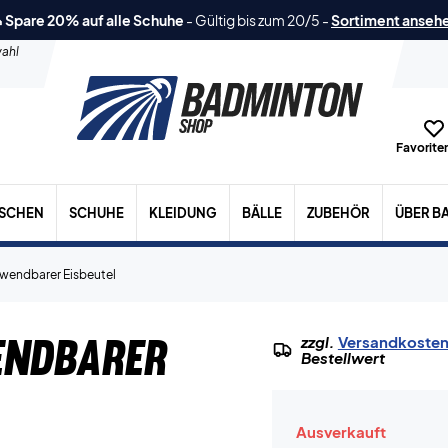
 Spare 20% auf alle Schuhe
-
Gültig bis zum 20/5
-
Sortiment anseh
ahl
Favoriten
ASCHEN
SCHUHE
KLEIDUNG
BÄLLE
ZUBEHÖR
ÜBER B
rwendbarer Eisbeutel
endbarer
zzgl.
Versandkoste
Bestellwert
Ausverkauft