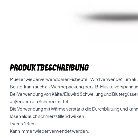
PRODUKTBESCHREIBUNG
Mueller wiederverwendbarer Eisbeutel. Wird verwendet, um aku
Beutel kann auch als Wärmepackung bei z. B. Muskelverspannu
Bei Verwendung von Kälte/Eis wird Schwellung und Blutergüssen
außerdem ein Schmerzmittel.
Die Verwendung mit Wärme verstärkt die Durchblutung und ka
lösen als auch schmerzstillend wirken.
15cm x 23cm
Kann immer wieder verwendet werden.