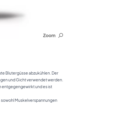
Zoom
te Blutergüsse abzukühlen. Der
ngen und Gicht verwendet werden.
 entgegengewirkt und es ist
nn sowohl Muskelverspannungen