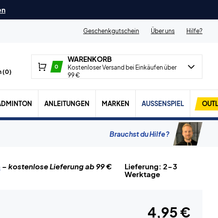
en
Geschenkgutschein
Über uns
Hilfe?
WARENKORB
0
Kostenloser Versand bei Einkäufen über
 (
0
)
99 €
ADMINTON
ANLEITUNGEN
MARKEN
AUSSENSPIEL
OUTL
Brauchst du Hilfe?
n
– kostenlose Lieferung ab 99 €
Lieferung: 2-3
Werktage
4,95 €