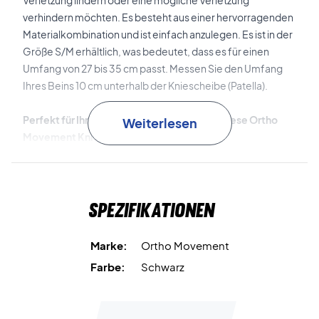
Verletzung lindern oder eine mögliche Verletzung
verhindern möchten. Es besteht aus einer hervorragenden
Materialkombination und ist einfach anzulegen. Es ist in der
Größe S/M erhältlich, was bedeutet, dass es für einen
Umfang von 27 bis 35 cm passt. Messen Sie den Umfang
Ihres Beins 10 cm unterhalb der Kniescheibe (Patella).
Perfekt für Ihr nächstes Spiel - kaufen Sie diese Ortho
Weiterlesen
Movement Kniebandage!
Bandmaterial: 95% Polyamid und 5% Polyurethan.
Polstermaterial: 100% Silikon.
Größe: S/M (27-35 cm)
Spezifikationen
Marke:
Ortho Movement
Farbe:
Schwarz