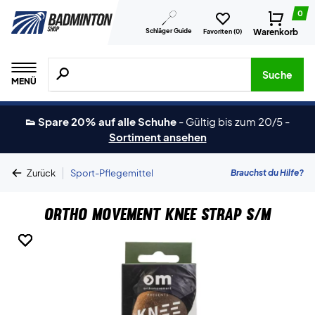
0
Schläger Guide
Warenkorb
Favoriten (
0
)
Suche nach Produkten, Marken usw.
Suche
MENÜ
👟 Spare 20% auf alle Schuhe
-
Gültig bis zum 20/5
-
Sortiment ansehen
|
Brauchst du Hilfe?
Zurück
Sport-Pflegemittel
Ortho Movement Knee Strap S/M