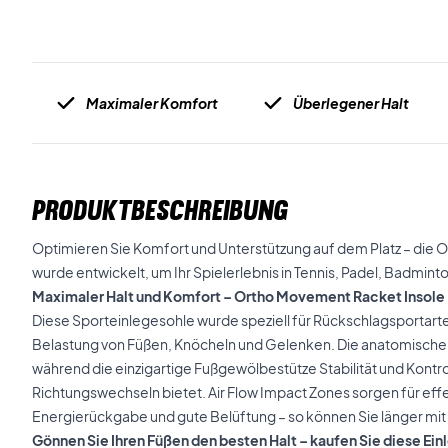
Maximaler Komfort
Überlegener Halt
PRODUKTBESCHREIBUNG
Optimieren Sie Komfort und Unterstützung auf dem Platz – die
wurde entwickelt, um Ihr Spielerlebnis in Tennis, Padel, Badmin
Maximaler Halt und Komfort – Ortho Movement Racket Insole
Diese Sporteinlegesohle wurde speziell für Rückschlagsportarte
Belastung von Füßen, Knöcheln und Gelenken. Die anatomische F
während die einzigartige Fußgewölbestütze Stabilität und Kontro
Richtungswechseln bietet. Air Flow Impact Zones sorgen für e
Energierückgabe und gute Belüftung – so können Sie länger mi
Gönnen Sie Ihren Füßen den besten Halt – kaufen Sie diese Ei