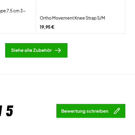
pe 7,5 cm 3-
Ortho Movement Knee Strap S/M
19,95 €
Siehe alle Zubehör
 5
Bewertung schreiben