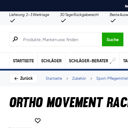

Lieferung: 2-3 Werktage
30 Tage Rückgaberecht
Beste Ausw
Suche nach Produkten, Marken usw.
Suche
STARTSEITE
SCHLÄGER
SCHLÄGER-BERATER
T
Zurück
Startseite
Zubehör
Sport-Pflegemittel
Ortho Movement Rac