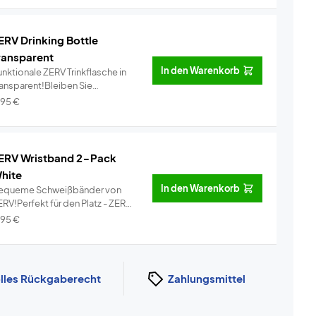
ERV Drinking Bottle
ransparent
In den Warenkorb
nktionale ZERV Trinkflasche in
ransparent!Bleiben Sie
dratisi...
Info
,95
€
ERV Wristband 2-Pack
hite
In den Warenkorb
equeme Schweißbänder von
RV!Perfekt für den Platz - ZERV
i...
Info
,95
€
lles Rückgaberecht
Zahlungsmittel