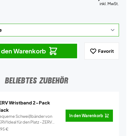
inkl. MwSt.
n den Warenkorb
Favorit
BELIEBTES ZUBEHÖR
ERV Wristband 2-Pack
lack
In den Warenkorb
equeme Schweißbänder von
RV!Ideal für den Platz - ZERV
ist...
Info
,95
€