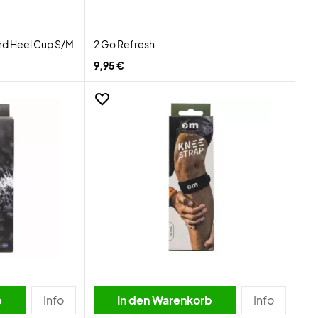
d Heel Cup S/M
2 Go Refresh
9,95 €
b
Info
In den Warenkorb
Info