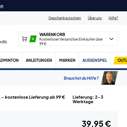
en
Geschenkgutschein
Über uns
Hilfe?
WARENKORB
0
Kostenloser Versand bei Einkäufen über
 (
0
)
99 €
ADMINTON
ANLEITUNGEN
MARKEN
AUSSENSPIEL
OUTL
Brauchst du Hilfe?
n
– kostenlose Lieferung ab 99 €
Lieferung: 2-3
Werktage
39,95 €