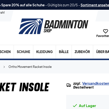
 Spare 20% auf alle Schuhe
-
Gültig bis zum 20/5
-
Sortiment anseh
ahl
Favoriten
ASCHEN
SCHUHE
KLEIDUNG
BÄLLE
ZUBEHÖR
ÜBER B
Ortho Movement Racket Insole
ket Insole
zzgl.
Versandkoste
Bestellwert
Auf Lager