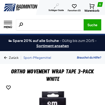
0
Schläger Guide
Warenkorb
Favoriten (
0
)
Suche nach Produkten, Marken usw.
Suche
MENÜ
👟 Spare 20% auf alle Schuhe
-
Gültig bis zum 20/5
-
Sortiment ansehen
|
Brauchst du Hilfe?
Zurück
Sport-Pflegemittel
Ortho Movement Wrap Tape 3-Pack
White