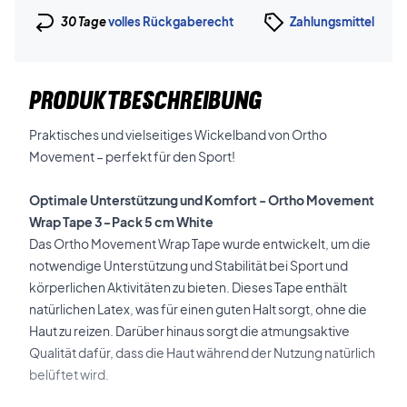
30 Tage
volles Rückgaberecht
Zahlungsmittel
PRODUKTBESCHREIBUNG
Praktisches und vielseitiges Wickelband von Ortho
Movement – perfekt für den Sport!
Optimale Unterstützung und Komfort - Ortho Movement
Wrap Tape 3-Pack 5 cm White
Das Ortho Movement Wrap Tape wurde entwickelt, um die
notwendige Unterstützung und Stabilität bei Sport und
körperlichen Aktivitäten zu bieten. Dieses Tape enthält
natürlichen Latex, was für einen guten Halt sorgt, ohne die
Haut zu reizen. Darüber hinaus sorgt die atmungsaktive
Qualität dafür, dass die Haut während der Nutzung natürlich
belüftet wird.