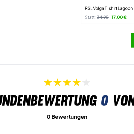
RSL Volga T-shirt Lagoon
Statt:
34,95
17,00 €
undenbewertung
0
von
0 Bewertungen