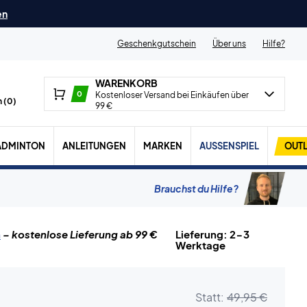
en
Geschenkgutschein
Über uns
Hilfe?
WARENKORB
0
Kostenloser Versand bei Einkäufen über
 (
0
)
99 €
ADMINTON
ANLEITUNGEN
MARKEN
AUSSENSPIEL
OUTL
Brauchst du Hilfe?
n
– kostenlose Lieferung ab 99 €
Lieferung: 2-3
Werktage
Statt:
49,95 €