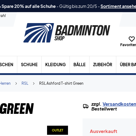
 Spare 20% auf alle Schuhe
-
Gültig bis zum 20/5
-
Sortiment anseh
ahl
Favoriten
ASCHEN
SCHUHE
KLEIDUNG
BÄLLE
ZUBEHÖR
ÜBER B
Herren
RSL
RSL Ashford T-shirt Green
 Green
zzgl.
Versandkoste
Bestellwert
Ausverkauft
OUTLET