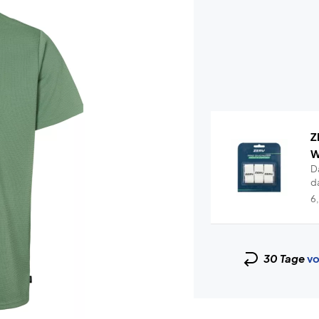
Z
W
D
da
K
6
30 Tage
vo