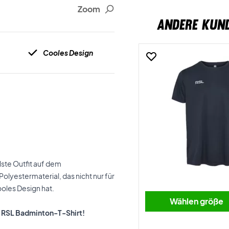
Zoom
ANDERE KUN
Cooles Design
lste Outfit auf dem
olyestermaterial, das nicht nur für
oles Design hat.
Wählen größe
s RSL Badminton-T-Shirt!