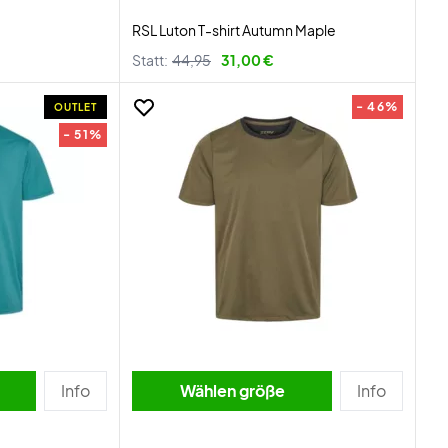
RSL Luton T-shirt Autumn Maple
Statt:
44,95
31,00 €
- 46%
OUTLET
- 51%
Info
Wählen größe
Info