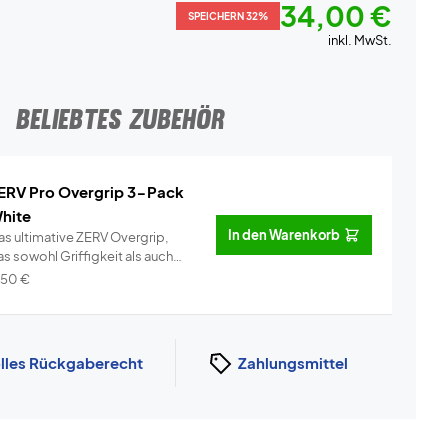
34,00 €
SPEICHERN 32%
inkl. MwSt.
BELIEBTES ZUBEHÖR
ERV Pro Overgrip 3-Pack
hite
In den Warenkorb
as ultimative ZERV Overgrip,
s sowohl Griffigkeit als auch
omf...
Info
,50
€
lles Rückgaberecht
Zahlungsmittel