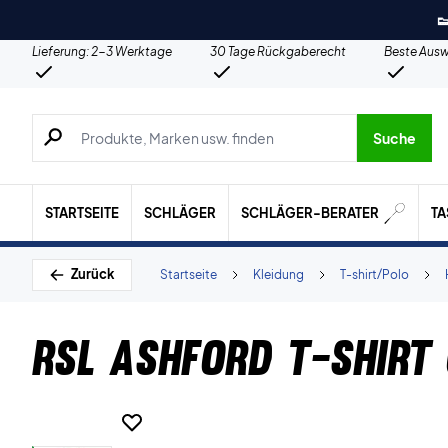

Lieferung: 2-3 Werktage
30 Tage Rückgaberecht
Beste Ausw
Suche nach Produkten, Marken usw.
Suche
STARTSEITE
SCHLÄGER
SCHLÄGER-BERATER
T
Zurück
Startseite
Kleidung
T-shirt/Polo
RSL Ashford T-shirt