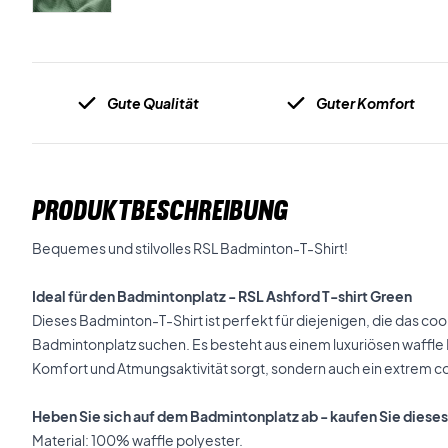
Gute Qualität
Guter Komfort
PRODUKTBESCHREIBUNG
Bequemes und stilvolles RSL Badminton-T-Shirt!
Ideal für den Badmintonplatz -
RSL Ashford T-shirt Green
Dieses Badminton-T-Shirt ist perfekt für diejenigen, die das coo
Badmintonplatz suchen. Es besteht aus einem luxuriösen waffle P
Komfort und Atmungsaktivität sorgt, sondern auch ein extrem co
Heben Sie sich auf dem Badmintonplatz ab - kaufen Sie diese
Material: 100% waffle polyester.