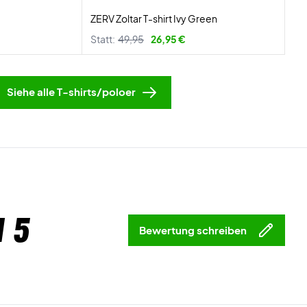
ZERV Zoltar T-shirt Ivy Green
Statt:
49,95
26,95 €
Siehe alle T-shirts/poloer
 5
Bewertung schreiben