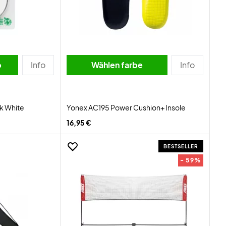
b
Info
Wählen farbe
Info
k White
Yonex AC195 Power Cushion+ Insole
16,95 €
BESTSELLER
- 59%