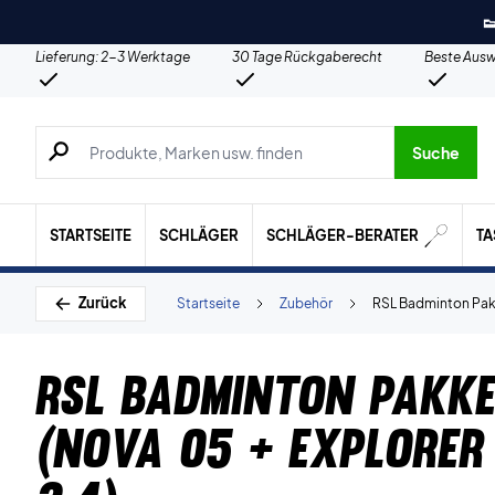

Lieferung: 2-3 Werktage
30 Tage Rückgaberecht
Beste Ausw
Suche nach Produkten, Marken usw.
Suche
STARTSEITE
SCHLÄGER
SCHLÄGER-BERATER
T
Zurück
Startseite
Zubehör
RSL Badminton Pakk
RSL Badminton Pakke
(Nova 05 + Explore