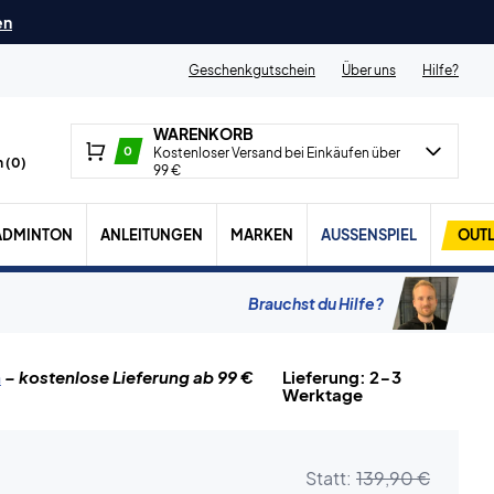
en
Geschenkgutschein
Über uns
Hilfe?
WARENKORB
0
Kostenloser Versand bei Einkäufen über
 (
0
)
99 €
ADMINTON
ANLEITUNGEN
MARKEN
AUSSENSPIEL
OUTL
Brauchst du Hilfe?
n
– kostenlose Lieferung ab 99 €
Lieferung: 2-3
Werktage
Statt:
139,90 €