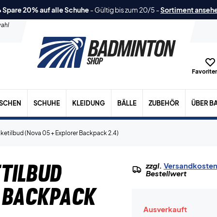
 Spare 20% auf alle Schuhe
-
Gültig bis zum 20/5
-
Sortiment anseh
ahl
Favoriten
ASCHEN
SCHUHE
KLEIDUNG
BÄLLE
ZUBEHÖR
ÜBER B
etilbud (Nova 05 + Explorer Backpack 2.4)
tilbud
zzgl.
Versandkoste
Bestellwert
r Backpack
Ausverkauft