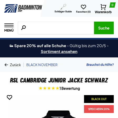
0
Schläger Guide
Warenkorb
Favoriten (
0
)
Suche nach Produkten, Marken usw.
Suche
MENÜ
👟 Spare 20% auf alle Schuhe
-
Gültig bis zum 20/5
-
Sortiment ansehen
|
Brauchst du Hilfe?
Zurück
BLACK NOVEMBER
RSL Cambridge Junior Jacke Schwarz
1 Bewertung
BLACK OUT
BLACK OUT
BLACK OUT
SPEICHERN 20%
SPEICHERN 20%
SPEICHERN 20%