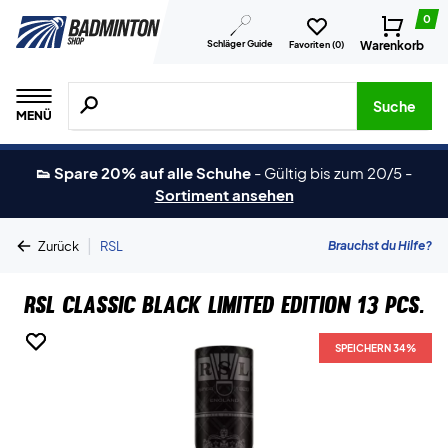
0
Schläger Guide
Warenkorb
Favoriten (
0
)
Suche nach Produkten, Marken usw.
Suche
MENÜ
👟 Spare 20% auf alle Schuhe
-
Gültig bis zum 20/5
-
Sortiment ansehen
|
Brauchst du Hilfe?
Zurück
RSL
RSL Classic Black Limited Edition 13 pcs.
SPEICHERN 34%
SPEICHERN 34%