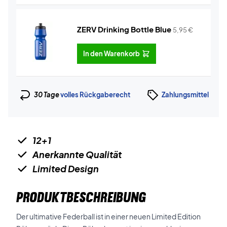
ZERV Drinking Bottle Blue
5,95
€
In den Warenkorb
30 Tage
volles Rückgaberecht
Zahlungsmittel
12+1
Anerkannte Qualität
Limited Design
PRODUKTBESCHREIBUNG
Der ultimative Federball ist in einer neuen Limited Edition