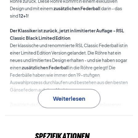
Röhre zurück. Diese Röhre kommt in einem exklusiven
Design und mit einem
zusätzlichen Federball
darin - das
sind
12+1
!
Der Klassiker ist zurück, jetzt in limitierter Auflage - RSL
Classic Black Limited Edition
Der klassische und renommierte RSL Classic Federball ist in
einer Limited Edition Version gelandet. Die Röhre hat ein
neues und limitiertes Design erhalten - und sie haben sogar
einen
zusätzlichen Federball
in die Röhre gelegt! Die
Federbälle haben wie immer den 19-stufigen
Auswahlprozess durchlaufen und bestehen aus den besten
Gänsefedern auf dem Markt.
Weiterlesen
Zusätzlich dazu ist er auch ein von der BWF zugelassener
Turnier-Federball!
Erleben Sie den ultimativen Qualitäts-Federball - kaufen
Spezifikationen
Sie eine oder mehrere Röhren exklusiv bei uns!