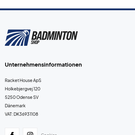
Unternehmensinformationen
Racket House ApS
Holkebjergvej 120
5250 Odense SV
Dänemark
VAT: DK36931108
Cookies