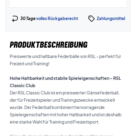
30 Tage
volles Rückgaberecht
Zahlungsmittel
PRODUKTBESCHREIBUNG
Preiswerte und haltbare Federbälle von RSL – perfekt für
Freizeit und Training!
Hohe Haltbarkeit und stabile Spieleigenschaften – RSL
Classic Club
Der RSL Classic Club ist ein preiswerter Gänsefederball,
der für Freizeitspieler und Trainingszwecke entwickelt
wurde. Der Federball kombiniert hervorragende
Spieleigenschaften mit hoher Haltbarkeit und ist deshalb
eine starke Wahl für Training und Freizeitsport.