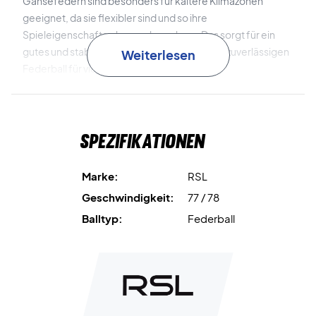
Gänsefedern sind besonders für kältere Klimazonen
geeignet, da sie flexibler sind und so ihre
Spieleigenschaften besser bewahren. Das sorgt für ein
gutes und stabiles Ballgefühl, wenn du einen zuverlässigen
Weiterlesen
Federball für viele Spielstunden brauchst.
Gänsefedern
bieten ausgezeichnete Spieleigenschaften
und eignen sich für kälteres Klima.
Spezifikationen
Hohe Haltbarkeit
macht den Ball optimal für Training und
Freizeitspiel.
Marke:
RSL
Geschwindigkeit:
77 / 78
Preiswerte Wahl
für Spieler, die einen guten Federball für
Balltyp:
Federball
den Alltag suchen.
Sichere dir einen haltbaren Trainings-Federball – jetzt
RSL Classic Club bestellen!