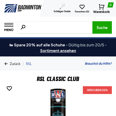
0
Schläger Guide
Warenkorb
Favoriten (
0
)
Suche nach Produkten, Marken usw.
Suche
MENÜ
👟 Spare 20% auf alle Schuhe
-
Gültig bis zum 20/5
-
Sortiment ansehen
|
Brauchst du Hilfe?
Zurück
RSL
RSL Classic Club
SPEICHERN 25%
SPEICHERN 25%