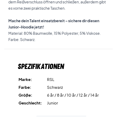
dem Reißverschluss öffnen und schließen, außerdem gibt
es vorne zwei praktische Taschen.
Mache dein Talent einsatzbereit – sichere dir diesen
Junior-Hoodie jetzt!
Material: 80% Baumwolle, 15% Polyester, 5% Viskose.
Farbe: Schwarz.
Spezifikationen
Marke:
RSL
Farbe:
Schwarz
Größe:
6 år / 8 år / 10 år / 12 år / 14 år
Geschlecht:
Junior