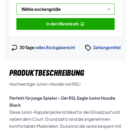
In den Warenkorb
30 Tage
volles Rückgaberecht
Zahlungsmittel
PRODUKTBESCHREIBUNG
Hochwertiger Junior-Hoodie von RSL!
Perfekt für junge Spieler – Der RSL Eagle Junior Hoodie
Black
Diese Junior-Kapuzenjacke ist ideal für den Einsatz auf und
neben dem Court. Grund dafür sind die angenehmen,
komfortablen Materialien. Du kannst die Jacke bequem mit