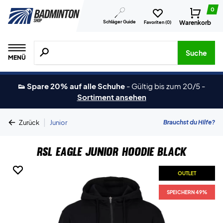
0
Schläger Guide
Warenkorb
Favoriten (
0
)
Suche nach Produkten, Marken usw.
Suche
MENÜ
👟 Spare 20% auf alle Schuhe
-
Gültig bis zum 20/5
-
Sortiment ansehen
|
Brauchst du Hilfe?
Zurück
Junior
RSL Eagle Junior Hoodie Black
OUTLET
OUTLET
SPEICHERN 49%
SPEICHERN 49%