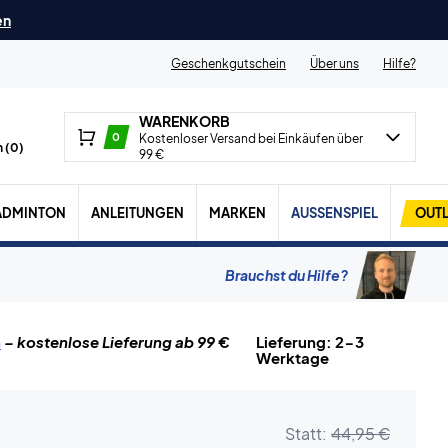
en
Geschenkgutschein
Über uns
Hilfe?
WARENKORB
0
Kostenloser Versand bei Einkäufen über
 (
0
)
99 €
ADMINTON
ANLEITUNGEN
MARKEN
AUSSENSPIEL
OUTL
Brauchst du Hilfe?
n
– kostenlose Lieferung ab 99 €
Lieferung: 2-3
Werktage
Statt:
44,95 €