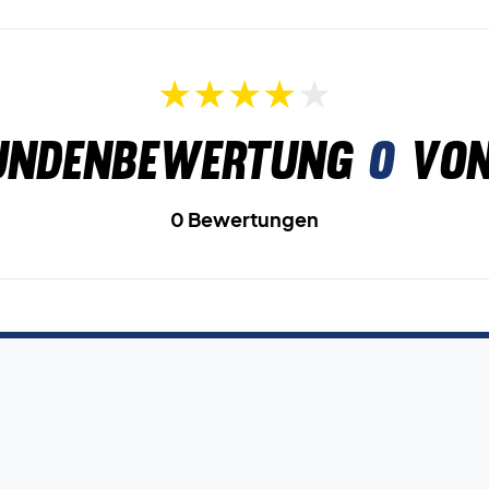
undenbewertung
0
von
0 Bewertungen