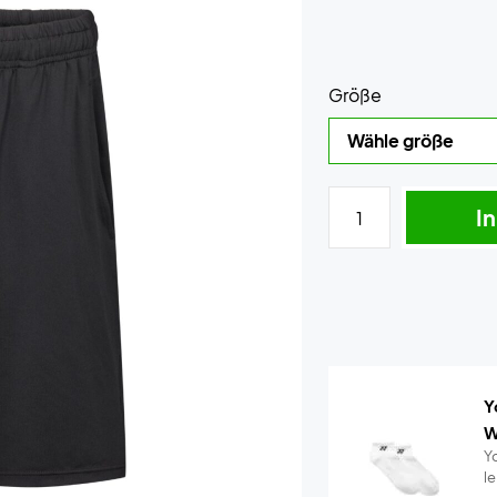
Größe
I
Y
W
Y
l