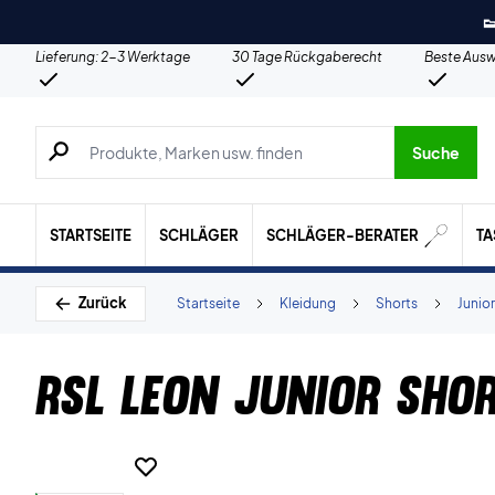

Lieferung: 2-3 Werktage
30 Tage Rückgaberecht
Beste Ausw
Suche nach Produkten, Marken usw.
Suche
STARTSEITE
SCHLÄGER
SCHLÄGER-BERATER
T
Zurück
Startseite
Kleidung
Shorts
Junior
RSL Leon Junior Sho