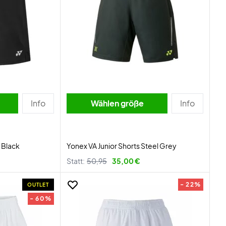
Info
Wählen größe
Info
 Black
Yonex VA Junior Shorts Steel Grey
Statt:
50,95
35,00 €
- 22%
OUTLET
- 60%