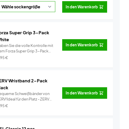
In den Warenkorb
orza Super Grip 3-Pack
hite
In den Warenkorb
ben Sie die volle Kontrolle mit
em Forza Super Grip 3-Pack
ei�...
Info
,95
€
ERV Wristband 2-Pack
lack
In den Warenkorb
equeme Schweißbänder von
RV!Ideal für den Platz - ZERV
ist...
Info
,95
€
SL Classic 12 pcs.