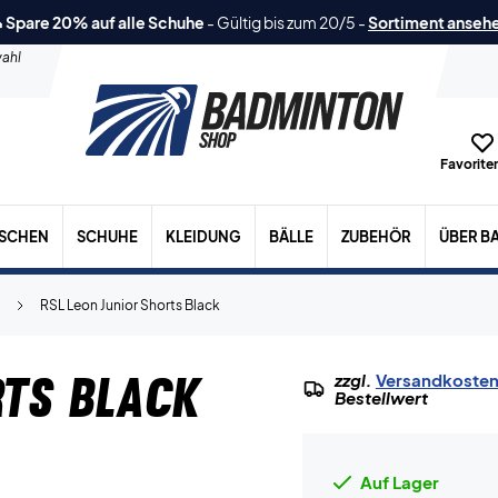
 Spare 20% auf alle Schuhe
-
Gültig bis zum 20/5
-
Sortiment anseh
ahl
Favoriten
ASCHEN
SCHUHE
KLEIDUNG
BÄLLE
ZUBEHÖR
ÜBER B
RSL Leon Junior Shorts Black
rts Black
zzgl.
Versandkoste
Bestellwert
Auf Lager