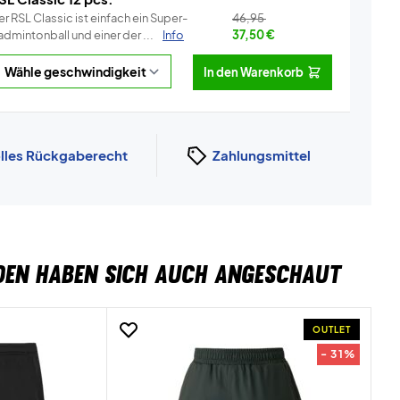
r RSL Classic ist einfach ein Super-
46,95
dmintonball und einer der ...
Info
37,50
€
In den Warenkorb
lles Rückgaberecht
Zahlungsmittel
DEN HABEN SICH AUCH ANGESCHAUT
OUTLET
- 31%