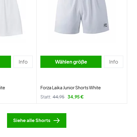
Info
Wählen größe
Info
ite
Forza Laika Junior Shorts White
Statt:
44,95
34,95 €
Siehe alle Shorts