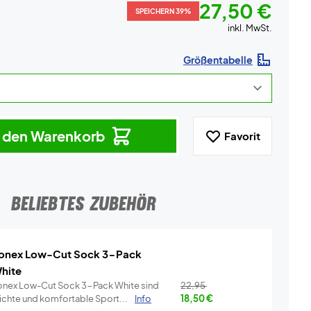
27,50 €
SPEICHERN 39%
inkl. MwSt.
Größentabelle
n den Warenkorb
Favorit
BELIEBTES ZUBEHÖR
onex Low-Cut Sock 3-Pack
hite
onex Low-Cut Sock 3-Pack White sind
22,95
eichte und komfortable Sport...
Info
18,50
€