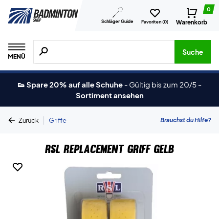
0
Schläger Guide
Warenkorb
Favoriten (
0
)
Suche nach Produkten, Marken usw.
Suche
MENÜ
👟 Spare 20% auf alle Schuhe
-
Gültig bis zum 20/5
-
Sortiment ansehen
|
Brauchst du Hilfe?
Zurück
Griffe
RSL Replacement Griff Gelb