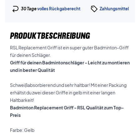
30 Tage
volles Rückgaberecht
Zahlungsmittel
PRODUKTBESCHREIBUNG
RSL Replacement Griff ist ein super guter Badminton-Griff
für deinen Schläger.
Griff für deinen Badmintonschläger - Leicht zu montieren
und in bester Qualität
Schweißabsorbierend und sehr haltbar! Mit einer Packung
erhältst du zwei dieser Griffe in gelb mit einer langen
Haltbarkeit!
Badminton Replacement Griff - RSL Qualität zum Top-
Preis
Farbe: Gelb