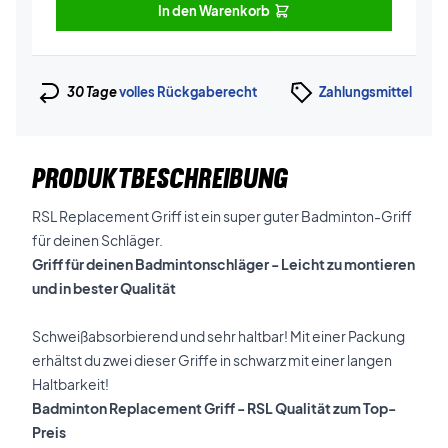
In den Warenkorb
30 Tage
volles Rückgaberecht
Zahlungsmittel
PRODUKTBESCHREIBUNG
RSL Replacement Griff ist ein super guter Badminton-Griff
für deinen Schläger.
Griff für deinen Badmintonschläger - Leicht zu montieren
und in bester Qualität
Schweißabsorbierend und sehr haltbar! Mit einer Packung
erhältst du zwei dieser Griffe in schwarz mit einer langen
Haltbarkeit!
Badminton Replacement Griff - RSL Qualität zum Top-
Preis