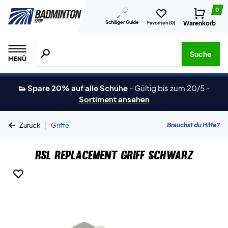
0
Schläger Guide
Warenkorb
Favoriten (
0
)
Suche nach Produkten, Marken usw.
Suche
MENÜ
👟 Spare 20% auf alle Schuhe
-
Gültig bis zum 20/5
-
Sortiment ansehen
|
Brauchst du Hilfe?
Zurück
Griffe
RSL Replacement Griff Schwarz