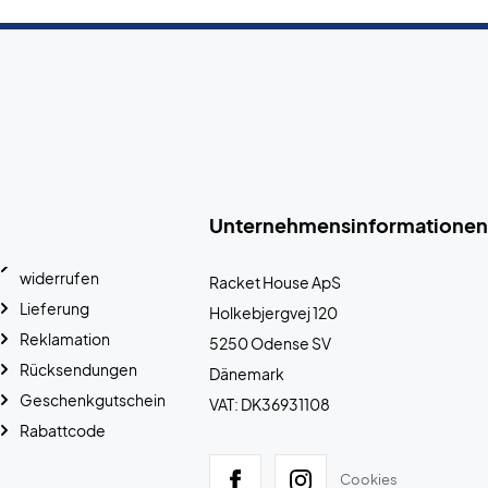
Unternehmensinformationen
widerrufen
Racket House ApS
Lieferung
Holkebjergvej 120
Reklamation
5250 Odense SV
Rücksendungen
Dänemark
Geschenkgutschein
VAT: DK36931108
Rabattcode
Cookies