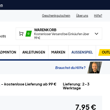
en
Geschenkgutschein
Über uns
Hilfe?
WARENKORB
0
Kostenloser Versand bei Einkäufen über
 (
0
)
99 €
ADMINTON
ANLEITUNGEN
MARKEN
AUSSENSPIEL
OUTL
Brauchst du Hilfe?
n
– kostenlose Lieferung ab 99 €
Lieferung: 2-3
Werktage
7,95 €