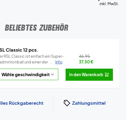
inkl. MwSt.
BELIEBTES ZUBEHÖR
SL Classic 12 pcs.
r RSL Classic ist einfach ein Super-
46,95
dmintonball und einer der ...
Info
37,50
€
In den Warenkorb
lles Rückgaberecht
Zahlungsmittel