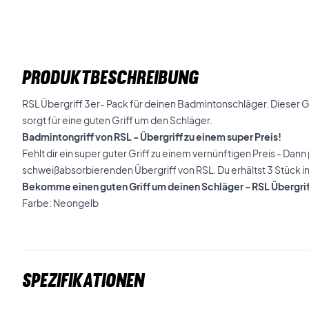
PRODUKTBESCHREIBUNG
RSL Übergriff 3er- Pack für deinen Badmintonschläger. Dieser Grif
sorgt für eine guten Griff um den Schläger.
Badmintongriff von RSL - Übergriff zu einem super Preis!
Fehlt dir ein super guter Griff zu einem vernünftigen Preis - Dan
schweißabsorbierenden Übergriff von RSL. Du erhältst 3 Stück i
Bekomme einen guten Griff um deinen Schläger - RSL Übergri
Farbe: Neongelb
Spezifikationen