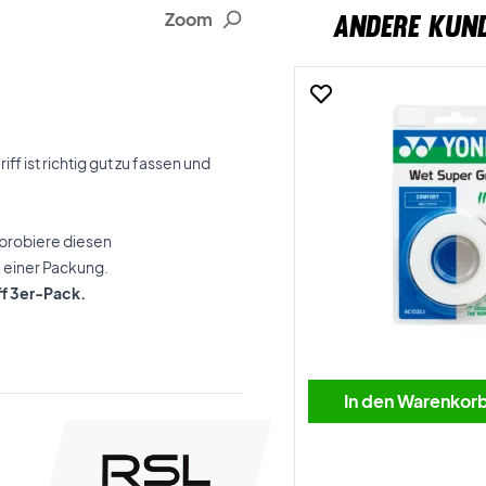
Zoom
ANDERE KUN
f ist richtig gut zu fassen und
n probiere diesen
n einer Packung.
ff 3er-Pack.
In den Warenkor