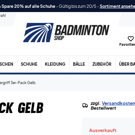
 Spare 20% auf alle Schuhe
-
Gültig bis zum 20/5
-
Sortiment anseh
ahl
Favoriten
ASCHEN
SCHUHE
KLEIDUNG
BÄLLE
ZUBEHÖR
ÜBER B
rgriff 3er-Pack Gelb
ck Gelb
zzgl.
Versandkoste
Bestellwert
Ausverkauft