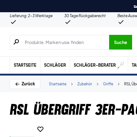

Lieferung: 2-3 Werktage
30 Tage Rückgaberecht
Beste Ausw
Suche nach Produkten, Marken usw.
Suche
STARTSEITE
SCHLÄGER
SCHLÄGER-BERATER
T
Zurück
Startseite
Zubehör
Griffe
RSL Übe
RSL Übergriff 3er-Pa