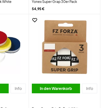
k White
Yonex Super Grap 30er Pack
54,95 €
Info
In den Warenkorb
Info