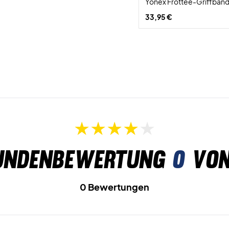
Yonex Frottee-Griffband
33,95 €
undenbewertung
0
von
0 Bewertungen