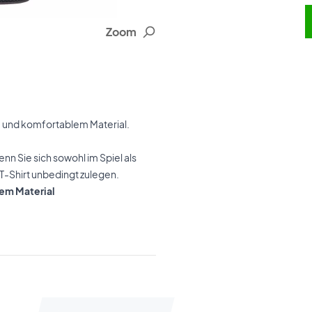
Zoom
 und komfortablem Material.
n Sie sich sowohl im Spiel als
 T-Shirt unbedingt zulegen.
dem Material