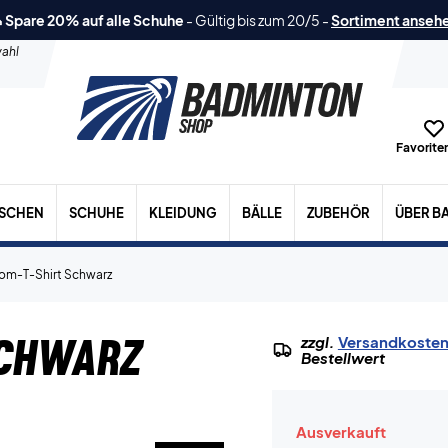
 Spare 20% auf alle Schuhe
-
Gültig bis zum 20/5
-
Sortiment anseh
ahl
Favoriten
ASCHEN
SCHUHE
KLEIDUNG
BÄLLE
ZUBEHÖR
ÜBER B
om-T-Shirt Schwarz
Schwarz
zzgl.
Versandkoste
Bestellwert
Ausverkauft