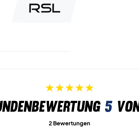
undenbewertung
5
von
2 Bewertungen