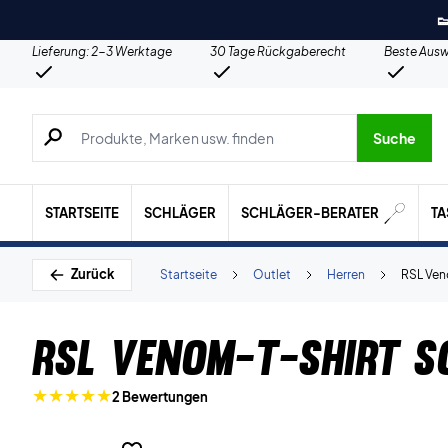

Lieferung: 2-3 Werktage
30 Tage Rückgaberecht
Beste Ausw
Suche nach Produkten, Marken usw.
Suche
STARTSEITE
SCHLÄGER
SCHLÄGER-BERATER
T
Zurück
Startseite
Outlet
Herren
RSL Ven
RSL Venom-T-Shirt 
2 Bewertungen