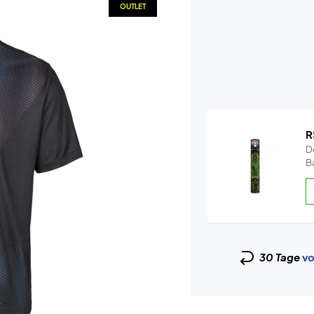
OUTLET
R
De
Ba
30 Tage
vo