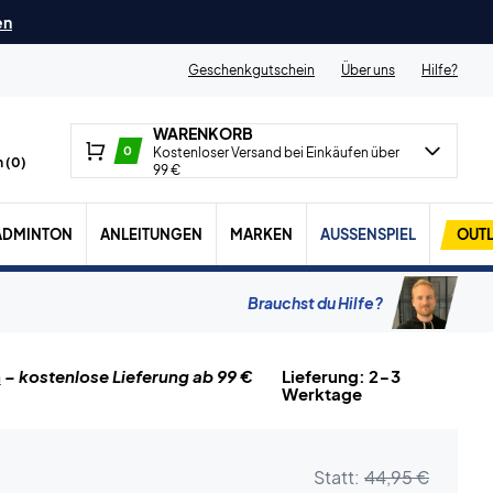
en
Geschenkgutschein
Über uns
Hilfe?
WARENKORB
0
Kostenloser Versand bei Einkäufen über
 (
0
)
99 €
ADMINTON
ANLEITUNGEN
MARKEN
AUSSENSPIEL
OUTL
Brauchst du Hilfe?
n
– kostenlose Lieferung ab 99 €
Lieferung: 2-3
Werktage
Statt:
44,95 €