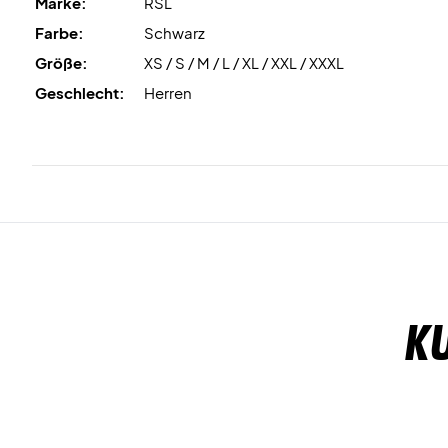
Marke:
RSL
Farbe:
Schwarz
Größe:
XS / S / M / L / XL / XXL / XXXL
Geschlecht:
Herren
K