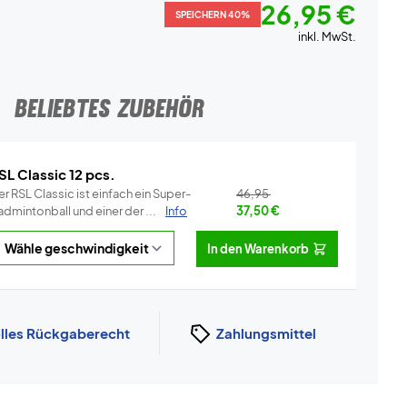
26,95 €
SPEICHERN 40%
inkl. MwSt.
BELIEBTES ZUBEHÖR
SL Classic 12 pcs.
r RSL Classic ist einfach ein Super-
46,95
dmintonball und einer der ...
Info
37,50
€
In den Warenkorb
lles Rückgaberecht
Zahlungsmittel