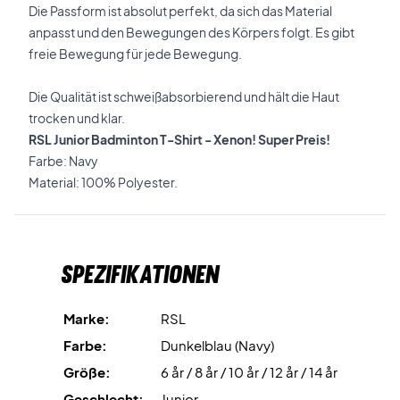
Die Passform ist absolut perfekt, da sich das Material
anpasst und den Bewegungen des Körpers folgt. Es gibt
freie Bewegung für jede Bewegung.
Die Qualität ist schweißabsorbierend und hält die Haut
trocken und klar.
RSL Junior Badminton T-Shirt - Xenon! Super Preis!
Farbe: Navy
Material: 100% Polyester.
Spezifikationen
Marke:
RSL
Farbe:
Dunkelblau (Navy)
Größe:
6 år / 8 år / 10 år / 12 år / 14 år
Geschlecht:
Junior