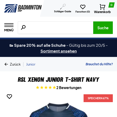
0
Schläger Guide
Warenkorb
Favoriten (
0
)
Suche nach Produkten, Marken usw.
Suche
MENÜ
👟 Spare 20% auf alle Schuhe
-
Gültig bis zum 20/5
-
Sortiment ansehen
|
Brauchst du Hilfe?
Zurück
Junior
RSL Xenon Junior T-shirt Navy
2 Bewertungen
SPEICHERN 67%
SPEICHERN 67%