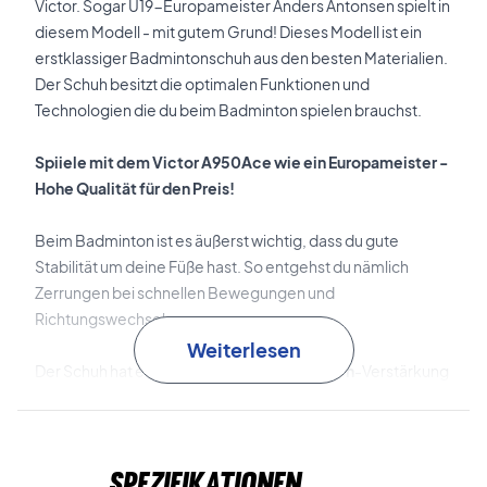
Victor. Sogar U19-Europameister Anders Antonsen spielt in
diesem Modell - mit gutem Grund! Dieses Modell ist ein
erstklassiger Badmintonschuh aus den besten Materialien.
Der Schuh besitzt die optimalen Funktionen und
Technologien die du beim Badminton spielen brauchst.
Spiiele mit dem Victor A950Ace wie ein Europameister -
Hohe Qualität für den Preis!
Beim Badminton ist es äußerst wichtig, dass du gute
Stabilität um deine Füße hast. So entgehst du nämlich
Zerrungen bei schnellen Bewegungen und
Richtungswechsel.
Weiterlesen
Der Schuh hat eine dreidimensionelle
Carbon
-Verstärkung
in der Sohle die dier super Stabilität leistet.
Außerdem har die Sohle die sogenannte
EnergyMax 3.0
Spezifikationen
Technologie, die die Elastizität der Sohle weiterentwickelt