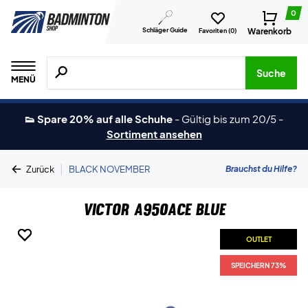
0
Schläger Guide
Warenkorb
Favoriten (
0
)
Suche nach Produkten, Marken usw.
Suche
MENÜ
👟 Spare 20% auf alle Schuhe
-
Gültig bis zum 20/5
-
Sortiment ansehen
|
Brauchst du Hilfe?
Zurück
BLACK NOVEMBER
Victor A950Ace Blue
OUTLET
OUTLET
OUTLET
SPEICHERN 73%
SPEICHERN 73%
SPEICHERN 73%