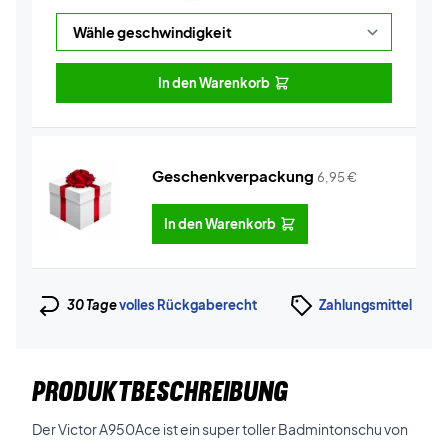
In den Warenkorb
Geschenkverpackung
6,95
€
In den Warenkorb
30 Tage
volles Rückgaberecht
Zahlungsmittel
PRODUKTBESCHREIBUNG
Der Victor A950Ace ist ein super toller Badmintonschu von