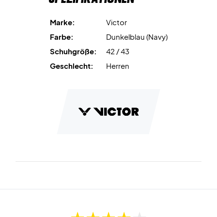
hat. Dieses Modell ist 22% mehr abfedernd und 6% mehr
stoßdämpfend als des Vorgängers.
Marke:
Victor
Farbe:
Dunkelblau (Navy)
Die Sohle ist aus
EVA Feather Resilient
Gummi und ist ein
Schuhgröße:
42 / 43
super lightweight Material.
Ihre Leichtgewicht verringert unter anderem eine
Geschlecht:
Herren
Überbelastung von Gliedern und Muskeln.
Steige min dem Victor A950Ace zu einem neuen Level
Du bekommst mit diesem Modell einen super tollen
Badmintonschuh, der dir bei schneller Fußarbeit hilft und dir
gleichzeitig den besten Komfort leistet.
Farbe: Blau mit roten Details.