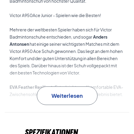
Badmintonschuh von höchster Qualität.
Victor A950Ace Junior - Spielen wie die Besten!
Mehrere der weltbesten Spieler haben sich für Victor
Badmintonschuhe entschieden, und sogar
Anders
Antonsen
hat einige seiner wichtigsten Matches mit dem
Victor A950 Ace Schuh gewonnen. Das liegt an dem hohen
Komfort und der guten Unterstützung in allen Bereichen
des Spiels. Darüber hinaus ist der Schuh vollgepackt mit
den besten Technologien von Victor.
EVA Feather Resilient:
Extra leichte und komfortable EVA-
Zwischensohle, die dir ein großartiges Spielerlebnis bietet.
Weiterlesen
VSR Anti-Slip
: Die Außensohle bietet laut Victor bis zu 21 %
mehr Grip.
Spezifikationen
LSS:
Extra starkes TPU-Leder unter dem Vorfuß für