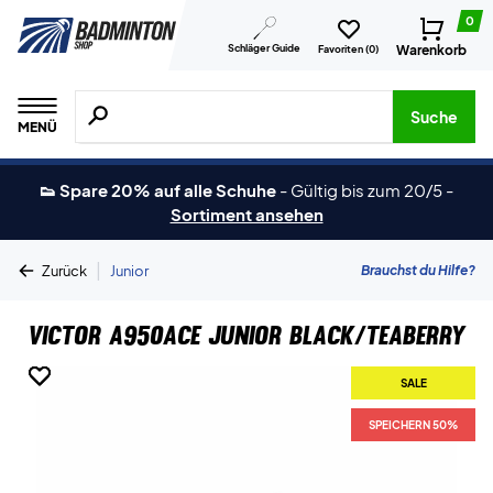
0
Schläger Guide
Warenkorb
Favoriten (
0
)
Suche nach Produkten, Marken usw.
Suche
MENÜ
👟 Spare 20% auf alle Schuhe
-
Gültig bis zum 20/5
-
Sortiment ansehen
|
Brauchst du Hilfe?
Zurück
Junior
Victor A950Ace Junior Black/Teaberry
SALE
SALE
SALE
SPEICHERN 50%
SPEICHERN 50%
SPEICHERN 50%