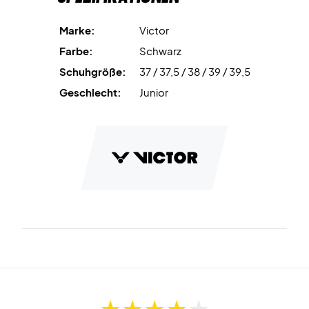
zusätzliche Stabilität.
Marke:
Victor
Ein Top-Junioren-Badmintonschuh im Top-Design - Kaufe
Farbe:
Schwarz
ihn günstig hier im Shop
Schuhgröße:
37 / 37,5 / 38 / 39 / 39,5
Der Schuh ist nicht nur super bequem, er hat auch ein
Geschlecht:
Junior
cooles Design, das viele andere Badmintonschuhe in den
Schatten stellt. Diese schwarzen Badmintonschuhe geben
dir einen einzigartigen Look und haben eine Reihe von
coolen Details wie Markierungen an der Position der
Technologien.
Farbe: Schwarz mit Rot.