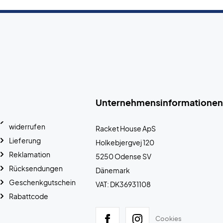
Unternehmensinformationen
widerrufen
Racket House ApS
Lieferung
Holkebjergvej 120
Reklamation
5250 Odense SV
Rücksendungen
Dänemark
Geschenkgutschein
VAT: DK36931108
Rabattcode
Cookies