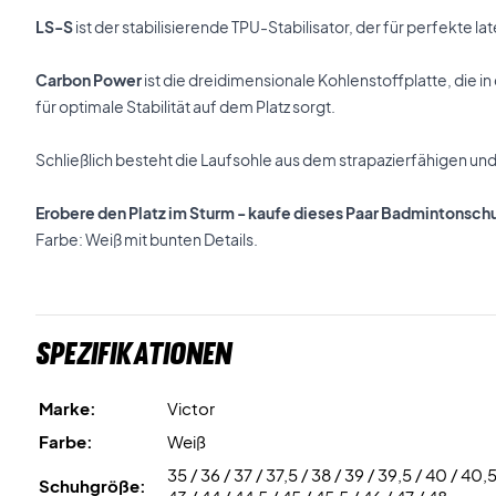
LS-S
ist der stabilisierende TPU-Stabilisator, der für perfekte late
Carbon Power
ist die dreidimensionale Kohlenstoffplatte, die in
für optimale Stabilität auf dem Platz sorgt.
Schließlich besteht die Laufsohle aus dem strapazierfähigen un
Erobere den Platz im Sturm - kaufe dieses Paar Badmintonsch
Farbe: Weiß mit bunten Details.
Spezifikationen
Marke:
Victor
Farbe:
Weiß
35 / 36 / 37 / 37,5 / 38 / 39 / 39,5 / 40 / 40,5
Schuhgröße: