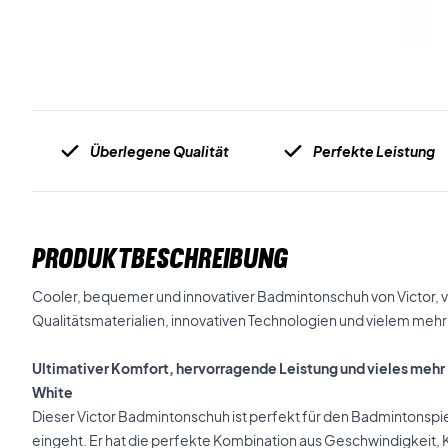
Überlegene Qualität
Perfekte Leistung
PRODUKTBESCHREIBUNG
Cooler, bequemer und innovativer Badmintonschuh von Victor, v
Qualitätsmaterialien, innovativen Technologien und vielem mehr
Ultimativer Komfort, hervorragende Leistung und vieles mehr -
White
Dieser Victor Badmintonschuh ist perfekt für den Badmintonspi
eingeht. Er hat die perfekte Kombination aus Geschwindigkeit, K