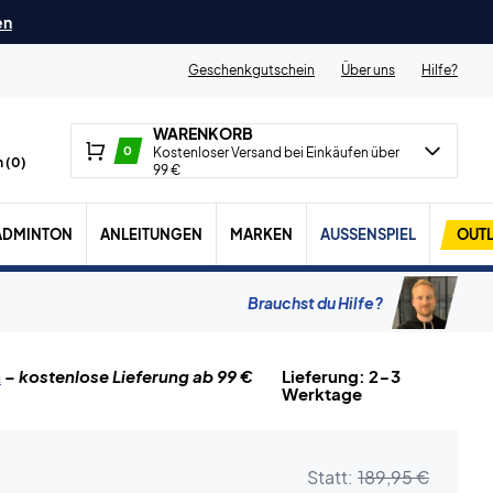
en
Geschenkgutschein
Über uns
Hilfe?
WARENKORB
0
Kostenloser Versand bei Einkäufen über
 (
0
)
99 €
ADMINTON
ANLEITUNGEN
MARKEN
AUSSENSPIEL
OUTL
Brauchst du Hilfe?
n
– kostenlose Lieferung ab 99 €
Lieferung: 2-3
Werktage
Statt:
189,95 €