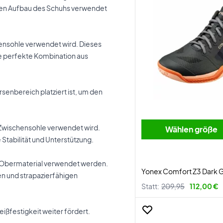
r den Aufbau des Schuhs verwendet
chensohle verwendet wird. Dieses
die perfekte Kombination aus
senbereich platziert ist, um den
r Zwischensohle verwendet wird.
Wählen größe
 Stabilität und Unterstützung.
as Obermaterial verwendet werden.
Yonex Comfort Z3 Dark 
en und strapazierfähigen
Statt:
209,95
112,00 €
eißfestigkeit weiter fördert.