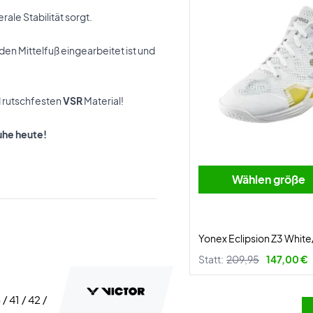
rale Stabilität sorgt.
 den Mittelfuß eingearbeitet ist und
d rutschfesten
VSR
Material!
uhe heute!
Wählen größe
Yonex Eclipsion Z3 Whit
Statt:
209,95
147,00 €
 / 41 / 42 /