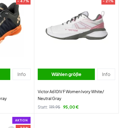
- 47%
- 21%
Info
Wählen größe
Info
Victor A610IV F Women Ivory White/
Gray
Neutral Gray
Statt:
119,95
95,00 €
AKTION