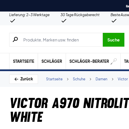

Lieferung: 2-3 Werktage
30 Tage Rückgaberecht
Beste Ausw
Suche nach Produkten, Marken usw.
Suche
STARTSEITE
SCHLÄGER
SCHLÄGER-BERATER
T
Zurück
Startseite
Schuhe
Damen
Victor
Victor A970 NitroLit
White