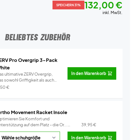
132,00 €
SPEICHERN 31%
inkl. MwSt.
BELIEBTES ZUBEHÖR
ERV Pro Overgrip 3-Pack
hite
In den Warenkorb
as ultimative ZERV Overgrip,
s sowohl Griffigkeit als auch
omf...
Info
,50
€
rtho Movement Racket Insole
ptimieren Sie Komfort und
terstützung auf dem Platz – die Or...
39,95
€
Info
In den Warenkorb