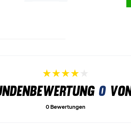
undenbewertung
0
von
0 Bewertungen