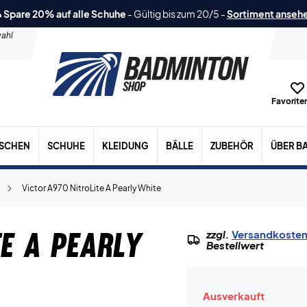
 Spare 20% auf alle Schuhe
-
Gültig bis zum 20/5
-
Sortiment anseh
ahl
Favoriten
ASCHEN
SCHUHE
KLEIDUNG
BÄLLE
ZUBEHÖR
ÜBER B
Victor A970 NitroLite A Pearly White
e A Pearly
zzgl.
Versandkoste
Bestellwert
Ausverkauft