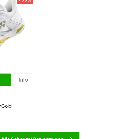
- 30%
Info
e/Gold
Alle Schuhgrößen anzeigen