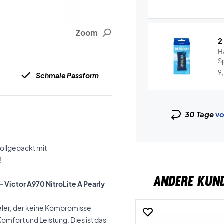
Zoom
2
H
S
un
9
Schmale Passform
30 Tage
vo
ollgepackt mit
!
ANDERE KUN
 Victor A970 NitroLite A Pearly
eler, der keine Kompromisse
omfort und Leistung. Dies ist das