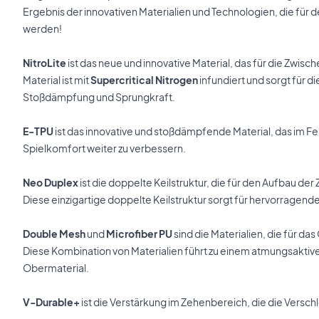
Ergebnis der innovativen Materialien und Technologien, die fü
werden!
NitroLite
ist das neue und innovative Material, das für die Zwis
Material ist mit
Supercritical Nitrogen
infundiert und sorgt für 
Stoßdämpfung und Sprungkraft.
E-TPU
ist das innovative und stoßdämpfende Material, das im Fer
Spielkomfort weiter zu verbessern.
Neo Duplex
ist die doppelte Keilstruktur, die für den Aufbau de
Diese einzigartige doppelte Keilstruktur sorgt für hervorragende
Double Mesh
und
Microfiber PU
sind die Materialien, die für d
Diese Kombination von Materialien führt zu einem atmungsaktiv
Obermaterial.
V-Durable+
ist die Verstärkung im Zehenbereich, die die Verschl