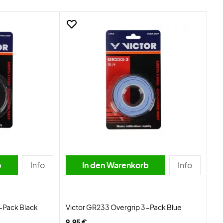
b
Info
In den Warenkorb
Info
-Pack Black
Victor GR233 Overgrip 3-Pack Blue
9,95 €