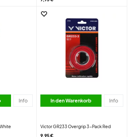
b
Info
In den Warenkorb
Info
 White
Victor GR233 Overgrip 3-Pack Red
9,95 €