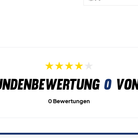
undenbewertung
0
von
0 Bewertungen