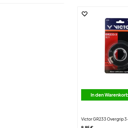
In den Warenkor
Victor GR233 Overgrip 3
9,95 €