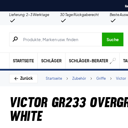

Lieferung: 2-3 Werktage
30 Tage Rückgaberecht
Beste Ausw
Suche nach Produkten, Marken usw.
Suche
STARTSEITE
SCHLÄGER
SCHLÄGER-BERATER
T
Zurück
Startseite
Zubehör
Griffe
Victor
Victor GR233 Overgr
White