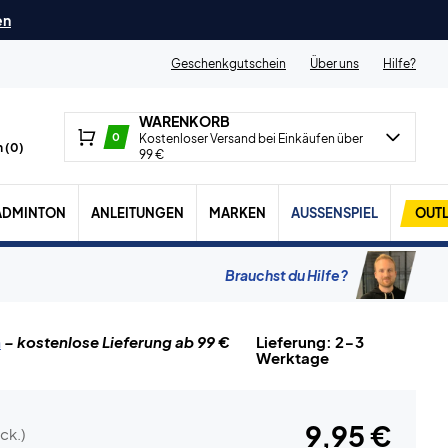
en
Geschenkgutschein
Über uns
Hilfe?
WARENKORB
0
Kostenloser Versand bei Einkäufen über
 (
0
)
99 €
ADMINTON
ANLEITUNGEN
MARKEN
AUSSENSPIEL
OUTL
Brauchst du Hilfe?
n
– kostenlose Lieferung ab 99 €
Lieferung: 2-3
Werktage
9,95 €
ck.)