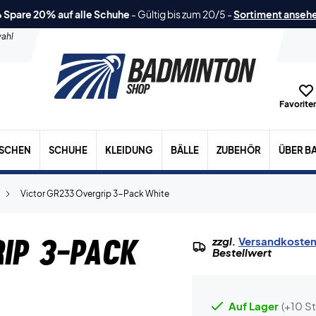
 Spare 20% auf alle Schuhe
-
Gültig bis zum 20/5
-
Sortiment anseh
ahl
Favoriten
ASCHEN
SCHUHE
KLEIDUNG
BÄLLE
ZUBEHÖR
ÜBER B
Victor GR233 Overgrip 3-Pack White
ip 3-Pack
zzgl.
Versandkoste
Bestellwert
Auf Lager
(+10 St