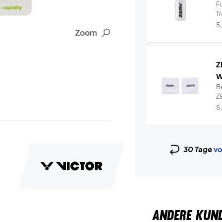
Fu
T
hy
5
Zoom
Z
W
B
ZE
Wr
5
30 Tage
vo
ANDERE KUN