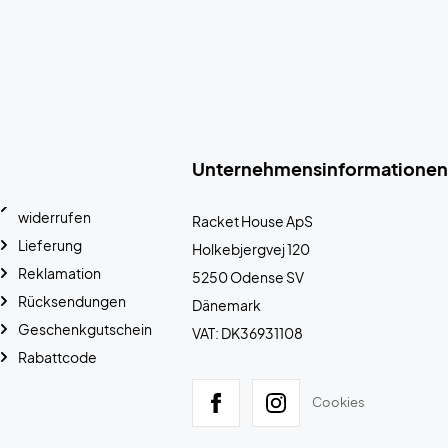
Unternehmensinformationen
widerrufen
Racket House ApS
Lieferung
Holkebjergvej 120
Reklamation
5250 Odense SV
Rücksendungen
Dänemark
Geschenkgutschein
VAT: DK36931108
Rabattcode
Cookies