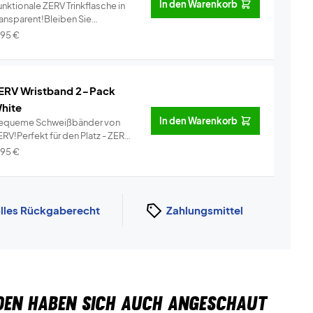
In den Warenkorb
nktionale ZERV Trinkflasche in
ransparent!Bleiben Sie
dratisi...
Info
,95
€
ERV Wristband 2-Pack
hite
In den Warenkorb
equeme Schweißbänder von
RV!Perfekt für den Platz - ZERV
i...
Info
,95
€
lles Rückgaberecht
Zahlungsmittel
DEN HABEN SICH AUCH ANGESCHAUT