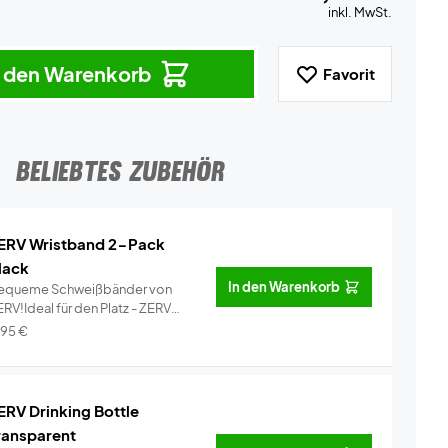
inkl. MwSt.
n den Warenkorb
Favorit
BELIEBTES ZUBEHÖR
ERV Wristband 2-Pack
lack
In den Warenkorb
equeme Schweißbänder von
RV!Ideal für den Platz - ZERV
ist...
Info
,95
€
ERV Drinking Bottle
ransparent