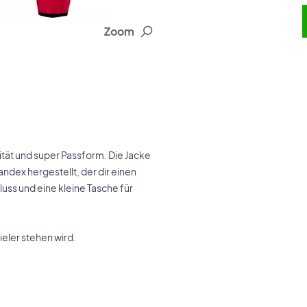
Zoom
lität und super Passform. Die Jacke
ndex hergestellt, der dir einen
luss und eine kleine Tasche für
eler stehen wird.