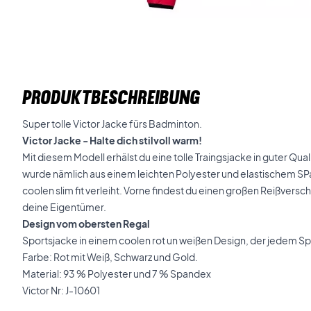
PRODUKTBESCHREIBUNG
Super tolle Victor Jacke fürs Badminton.
Victor Jacke - Halte dich stilvoll warm!
Mit diesem Modell erhälst du eine tolle Traingsjacke in guter Qua
wurde nämlich aus einem leichten Polyester und elastischem SPa
coolen slim fit verleiht. Vorne findest du einen großen Reißversch
deine Eigentümer.
Design vom obersten Regal
Sportsjacke in einem coolen rot un weißen Design, der jedem Spi
Farbe: Rot mit Weiß, Schwarz und Gold.
Material: 93 % Polyester und 7 % Spandex
Victor Nr: J-10601