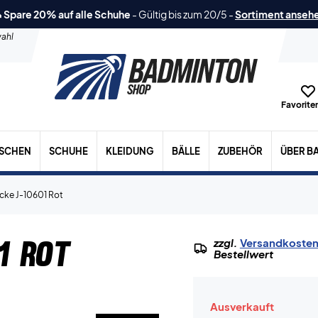
 Spare 20% auf alle Schuhe
-
Gültig bis zum 20/5
-
Sortiment anseh
ahl
Favoriten
ASCHEN
SCHUHE
KLEIDUNG
BÄLLE
ZUBEHÖR
ÜBER B
acke J-10601 Rot
1 Rot
zzgl.
Versandkoste
Bestellwert
Ausverkauft