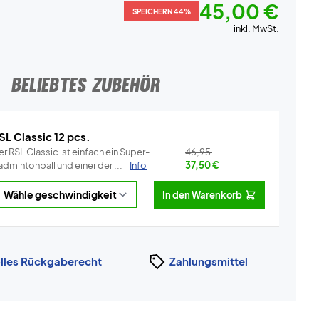
45,00 €
SPEICHERN 44%
inkl. MwSt.
BELIEBTES ZUBEHÖR
SL Classic 12 pcs.
r RSL Classic ist einfach ein Super-
46,95
dmintonball und einer der ...
Info
37,50
€
In den Warenkorb
lles Rückgaberecht
Zahlungsmittel