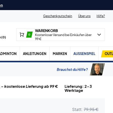
en
Geschenkgutschein
Über uns
Hilfe?
WARENKORB
0
Kostenloser Versand bei Einkäufen über
 (
0
)
99 €
ADMINTON
ANLEITUNGEN
MARKEN
AUSSENSPIEL
OUTL
Brauchst du Hilfe?
n
– kostenlose Lieferung ab 99 €
Lieferung: 2-3
Werktage
Statt:
79,95 €