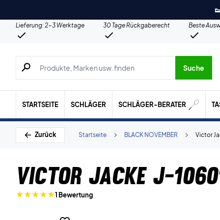

Lieferung: 2-3 Werktage
30 Tage Rückgaberecht
Beste Ausw
Suche nach Produkten, Marken usw.
Suche
STARTSEITE
SCHLÄGER
SCHLÄGER-BERATER
T
Zurück
Startseite
BLACK NOVEMBER
Victor J
Victor Jacke J-1060
1 Bewertung