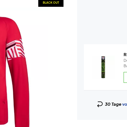
BLACK OUT
R
De
Ba
30 Tage
vo