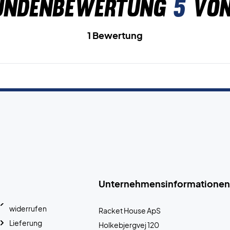
undenbewertung
5
von
1 Bewertung
Unternehmensinformationen
widerrufen
Racket House ApS
Lieferung
Holkebjergvej 120