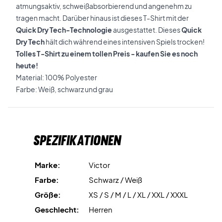
atmungsaktiv, schweißabsorbierend und angenehm zu
tragen macht. Darüber hinaus ist dieses T-Shirt mit der
Quick Dry Tech-Technologie
ausgestattet. Dieses
Quick
Dry Tech
hält dich während eines intensiven Spiels trocken!
Tolles T-Shirt zu einem tollen Preis - kaufen Sie es noch
heute!
Material: 100% Polyester
Farbe: Weiß, schwarz und grau
Spezifikationen
Marke:
Victor
Farbe:
Schwarz / Weiß
Größe:
XS / S / M / L / XL / XXL / XXXL
Geschlecht:
Herren