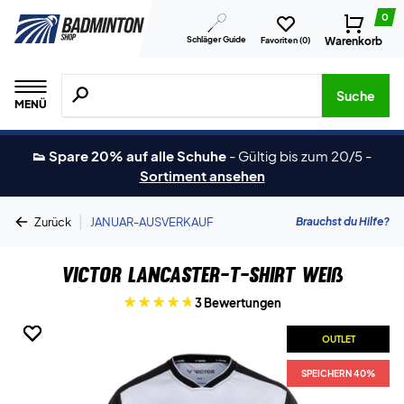
0
Schläger Guide
Warenkorb
Favoriten (
0
)
Suche nach Produkten, Marken usw.
Suche
MENÜ
👟 Spare 20% auf alle Schuhe
-
Gültig bis zum 20/5
-
Sortiment ansehen
|
Brauchst du Hilfe?
Zurück
JANUAR-AUSVERKAUF
Victor Lancaster-T-Shirt Weiß
3 Bewertungen
OUTLET
OUTLET
OUTLET
SPEICHERN 40%
SPEICHERN 40%
SPEICHERN 40%