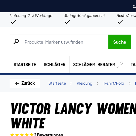

Lieferung: 2-3 Werktage
30 Tage Rückgaberecht
Beste Ausw
Suche nach Produkten, Marken usw.
Suche
STARTSEITE
SCHLÄGER
SCHLÄGER-BERATER
T
Zurück
Startseite
Kleidung
T-shirt/Polo
Victor Lancy Women
White
2 Bewertungen