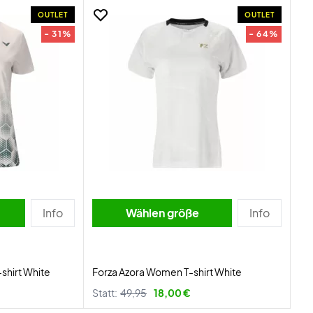
OUTLET
OUTLET
- 31%
- 64%
Info
Wählen größe
Info
shirt White
Forza Azora Women T-shirt White
Statt:
49,95
18,00 €