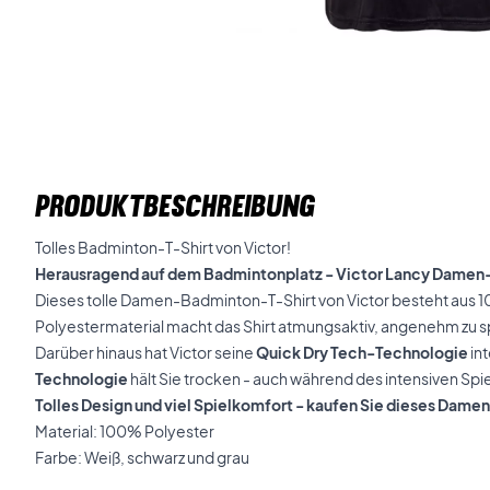
PRODUKTBESCHREIBUNG
Tolles Badminton-T-Shirt von Victor!
Herausragend auf dem Badmintonplatz - Victor Lancy Damen
Dieses tolle Damen-Badminton-T-Shirt von Victor besteht aus 
Polyestermaterial macht das Shirt atmungsaktiv, angenehm zu 
Darüber hinaus hat Victor seine
Quick Dry Tech-Technologie
in
Technologie
hält Sie trocken - auch während des intensiven Spie
Tolles Design und viel Spielkomfort - kaufen Sie dieses Dame
Material: 100% Polyester
Farbe: Weiß, schwarz und grau