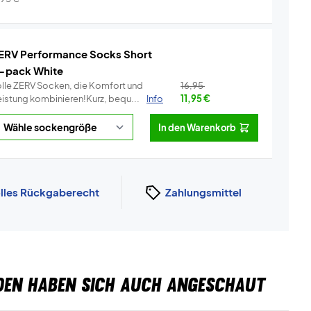
ERV Performance Socks Short
-pack White
olle ZERV Socken, die Komfort und
16,95
eistung kombinieren!Kurz, bequ...
Info
11,95
€
In den Warenkorb
lles Rückgaberecht
Zahlungsmittel
DEN HABEN SICH AUCH ANGESCHAUT