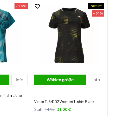
- 28%
OUTLET
- 31%
Info
Wählen größe
Info
T-shirt June
Victor T-54102 Women T-shirt Black
Statt:
44,95
31,00 €