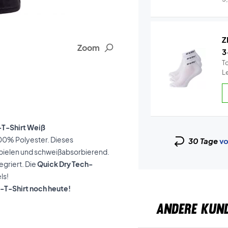
Z
Zoom
3
T
L
-T-Shirt Weiß
100% Polyester. Dieses
30 Tage
vo
spielen und schweißabsorbierend.
tegriert. Die
Quick Dry Tech-
ls!
n-T-Shirt noch heute!
ANDERE KUN