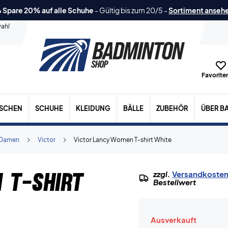
 Spare 20% auf alle Schuhe
-
Gültig bis zum 20/5
-
Sortiment anseh
ahl
Favoriten
ASCHEN
SCHUHE
KLEIDUNG
BÄLLE
ZUBEHÖR
ÜBER B
Damen
Victor
Victor Lancy Women T-shirt White
 T-shirt
zzgl.
Versandkoste
Bestellwert
Ausverkauft