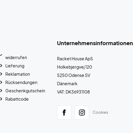
Unternehmensinformationen
widerrufen
Racket House ApS
Lieferung
Holkebjergvej 120
Reklamation
5250 Odense SV
Rücksendungen
Dänemark
Geschenkgutschein
VAT: DK36931108
Rabattcode
Cookies