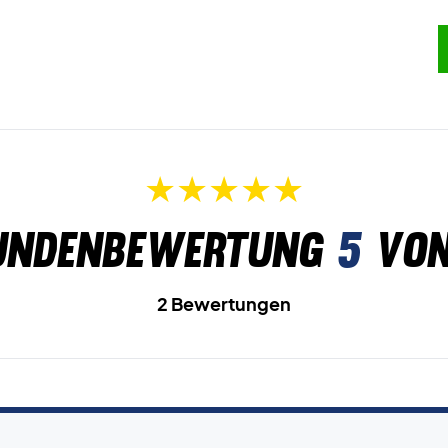
undenbewertung
5
von
2 Bewertungen