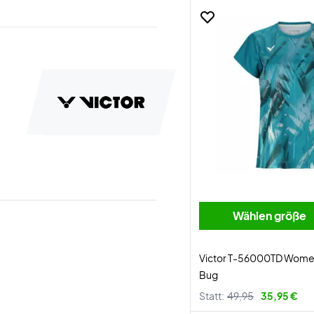
Wählen größe
Victor T-56000TD Women 
Bug
Statt:
49,95
35,95 €