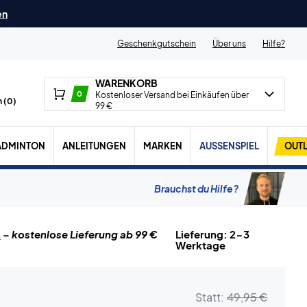
en
Geschenkgutschein
Über uns
Hilfe?
WARENKORB
0
Kostenloser Versand bei Einkäufen über
 (
0
)
99 €
ADMINTON
ANLEITUNGEN
MARKEN
AUSSENSPIEL
OUTL
Brauchst du Hilfe?
n
– kostenlose Lieferung ab 99 €
Lieferung: 2-3
Werktage
Statt:
49,95 €