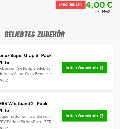
4,00 €
SPEICHERN 92%
inkl. MwSt.
BELIEBTES ZUBEHÖR
onex Super Grap 3-Pack
hite
In den Warenkorb
rbessern Sie Ihr Spielerlebnis
it Yonex Super Grap.Bestseller
..
Info
,95
€
ERV Wristband 2-Pack
hite
In den Warenkorb
equeme Schweißbänder von
RV!Perfekt für den Platz - ZERV
i...
Info
,95
€