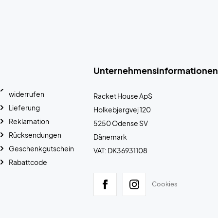
Unternehmensinformationen
widerrufen
Racket House ApS
Lieferung
Holkebjergvej 120
Reklamation
5250 Odense SV
Rücksendungen
Dänemark
Geschenkgutschein
VAT: DK36931108
Rabattcode
Cookies