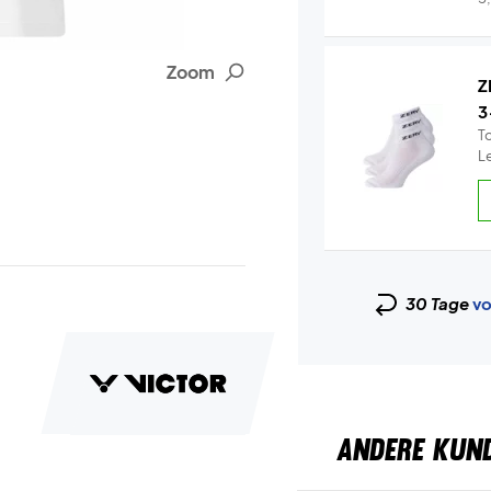
Zoom
Z
3
T
L
30 Tage
vo
ANDERE KUN