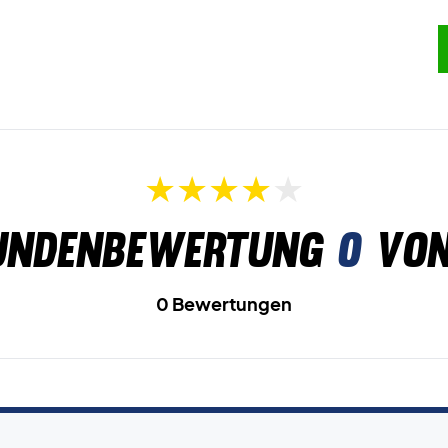
undenbewertung
0
von
0 Bewertungen