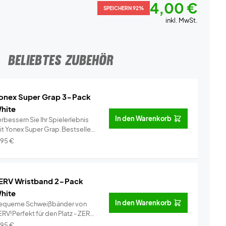
4,00 €
SPEICHERN 92%
inkl. MwSt.
BELIEBTES ZUBEHÖR
onex Super Grap 3-Pack
hite
In den Warenkorb
rbessern Sie Ihr Spielerlebnis
it Yonex Super Grap.Bestseller
..
Info
,95
€
ERV Wristband 2-Pack
hite
In den Warenkorb
equeme Schweißbänder von
RV!Perfekt für den Platz - ZERV
i...
Info
,95
€