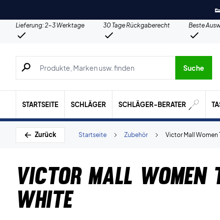

Lieferung: 2-3 Werktage
30 Tage Rückgaberecht
Beste Ausw
Suche nach Produkten, Marken usw.
Suche
STARTSEITE
SCHLÄGER
SCHLÄGER-BERATER
T
Zurück
Startseite
Zubehör
Victor Mall Women 
Victor Mall Women T
White