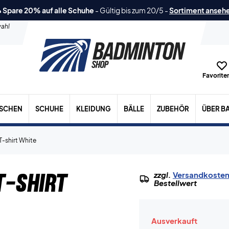
 Spare 20% auf alle Schuhe
-
Gültig bis zum 20/5
-
Sortiment anseh
ahl
Favoriten
ASCHEN
SCHUHE
KLEIDUNG
BÄLLE
ZUBEHÖR
ÜBER B
T-shirt White
-shirt
zzgl.
Versandkoste
Bestellwert
Ausverkauft