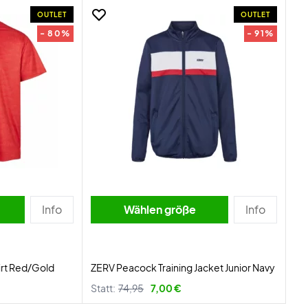
OUTLET
OUTLET
- 80%
- 91%
Info
Wählen größe
Info
irt Red/Gold
ZERV Peacock Training Jacket Junior Navy
Statt:
74,95
7,00 €