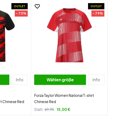
OUTLET
OUTLET
- 73%
- 79%
Info
Wählen größe
Info
Forza Taylor Women National T-shirt
rt Chinese Red
Chinese Red
Statt:
69,95
15,00 €