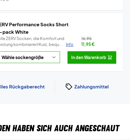
ERV Performance Socks Short
-pack White
olle ZERV Socken, die Komfort und
16,95
eistung kombinieren!Kurz, bequ...
Info
11,95
€
In den Warenkorb
lles Rückgaberecht
Zahlungsmittel
DEN HABEN SICH AUCH ANGESCHAUT