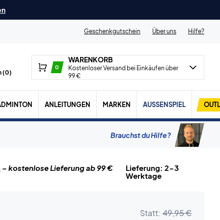
en
Geschenkgutschein
Über uns
Hilfe?
WARENKORB
0
Kostenloser Versand bei Einkäufen über
 (
0
)
99 €
ADMINTON
ANLEITUNGEN
MARKEN
AUSSENSPIEL
OUTL
Brauchst du Hilfe?
n
– kostenlose Lieferung ab 99 €
Lieferung: 2-3
Werktage
Statt:
49,95 €