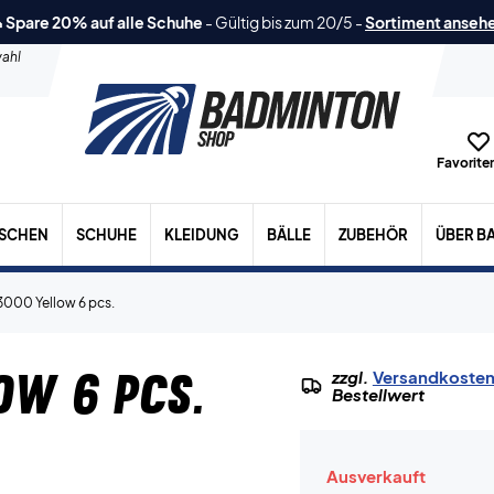
 Spare 20% auf alle Schuhe
-
Gültig bis zum 20/5
-
Sortiment anseh
ahl
Favoriten
ASCHEN
SCHUHE
KLEIDUNG
BÄLLE
ZUBEHÖR
ÜBER B
3000 Yellow 6 pcs.
ow 6 pcs.
zzgl.
Versandkoste
Bestellwert
Ausverkauft