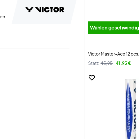
ten
Wählen geschwind
Victor Master-Ace 12 pcs
Statt:
45,95
41,95 €