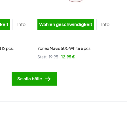
igkeit
Info
Wählen geschwindigkeit
Info
 12 pcs.
Yonex Mavis 600 White 6 pcs.
Statt:
19,95
12,95 €
Se alla bälle