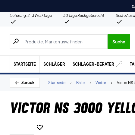

Lieferung: 2-3 Werktage
30 Tage Rückgaberecht
Beste Ausw
Suche nach Produkten, Marken usw.
Suche
STARTSEITE
SCHLÄGER
SCHLÄGER-BERATER
T
Zurück
Startseite
Bälle
Victor
Victor NS 
Victor NS 3000 Yell