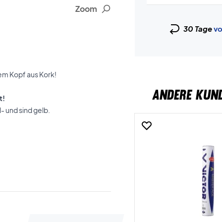
Zoom
30 Tage
vo
nem Kopf aus Kork!
ANDERE KUN
t!
 und sind gelb.