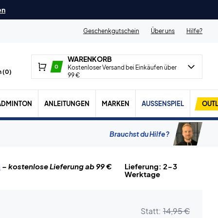
en
Geschenkgutschein
Über uns
Hilfe?
WARENKORB
0
Kostenloser Versand bei Einkäufen über
 (
0
)
99 €
ADMINTON
ANLEITUNGEN
MARKEN
AUSSENSPIEL
OUTL
Brauchst du Hilfe?
n
– kostenlose Lieferung ab 99 €
Lieferung: 2-3
Werktage
Statt:
14,95 €