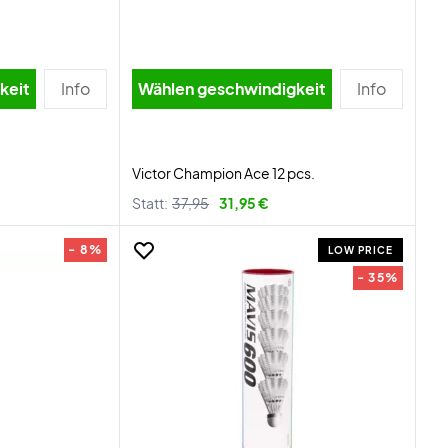
igkeit
Info
Wählen geschwindigkeit
Info
.
Victor Champion Ace 12 pcs.
Statt:
37,95
31,95 €
- 8%
LOW PRICE
- 35%