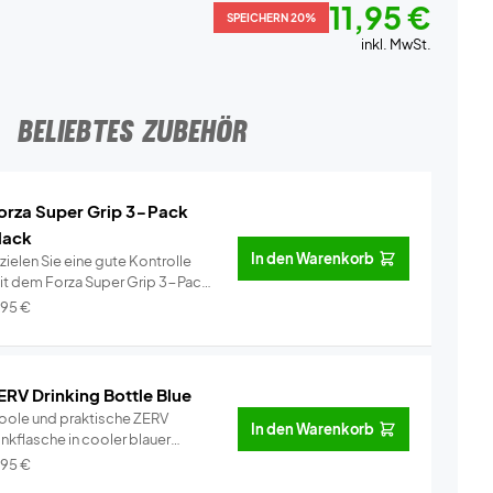
11,95 €
SPEICHERN 20%
inkl. MwSt.
BELIEBTES ZUBEHÖR
orza Super Grip 3-Pack
lack
In den Warenkorb
zielen Sie eine gute Kontrolle
it dem Forza Super Grip 3-Pack
..
Info
,95
€
ERV Drinking Bottle Blue
oole und praktische ZERV
In den Warenkorb
inkflasche in cooler blauer
rbe!Blei...
Info
,95
€