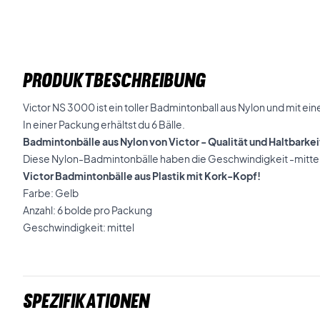
PRODUKTBESCHREIBUNG
Victor NS 3000 ist ein toller Badmintonball aus Nylon und mit ei
In einer Packung erhältst du 6 Bälle.
Badmintonbälle aus Nylon von Victor - Qualität und Haltbarkei
Diese Nylon-Badmintonbälle haben die Geschwindigkeit -mittel-
Victor Badmintonbälle aus Plastik mit Kork-Kopf!
Farbe: Gelb
Anzahl: 6 bolde pro Packung
Geschwindigkeit: mittel
Spezifikationen