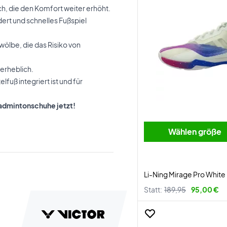
, die den Komfort weiter erhöht.
ördert und schnelles Fußspiel
wölbe, die das Risiko von
erheblich.
lfuß integriert ist und für
Badmintonschuhe jetzt!
Wählen größe
Li-Ning Mirage Pro White
Statt:
189,95
95,00 €