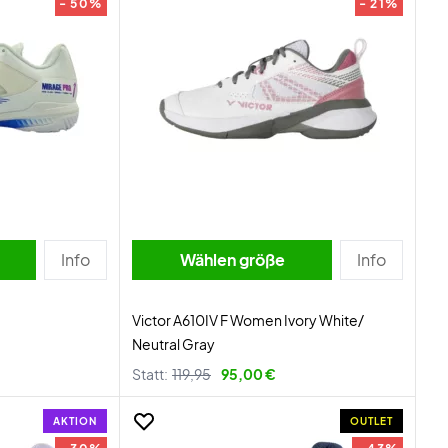
- 50%
- 21%
Info
Wählen größe
Info
Victor A610IV F Women Ivory White/
Neutral Gray
Statt:
119,95
95,00 €
AKTION
OUTLET