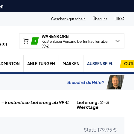
en
Geschenkgutschein
Über uns
Hilfe?
WARENKORB
0
Kostenloser Versand bei Einkäufen über
 (
0
)
99 €
ADMINTON
ANLEITUNGEN
MARKEN
AUSSENSPIEL
OUTL
Brauchst du Hilfe?
n
– kostenlose Lieferung ab 99 €
Lieferung: 2-3
Werktage
Statt:
179,95 €