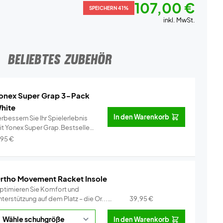
107,00 €
SPEICHERN 41%
inkl. MwSt.
BELIEBTES ZUBEHÖR
onex Super Grap 3-Pack
hite
In den Warenkorb
rbessern Sie Ihr Spielerlebnis
it Yonex Super Grap.Bestseller
..
Info
,95
€
rtho Movement Racket Insole
ptimieren Sie Komfort und
terstützung auf dem Platz – die Or...
39,95
€
Info
In den Warenkorb