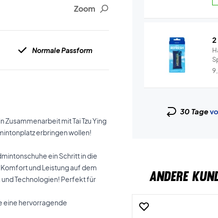
Zoom
2
Normale Passform
H
S
un
9
30 Tage
vo
n Zusammenarbeit mit Tai Tzu Ying
dmintonplatz erbringen wollen!
mintonschuhe ein Schritt in die
lt, Komfort und Leistung auf dem
ANDERE KUN
en und Technologien! Perfekt für
ie eine hervorragende