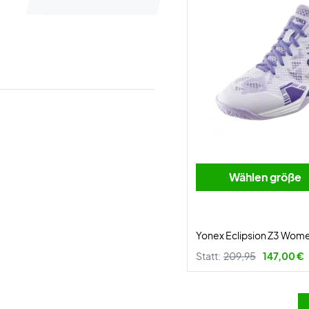
Wählen größe
Yonex Eclipsion Z3 Wom
Statt:
209,95
147,00 €