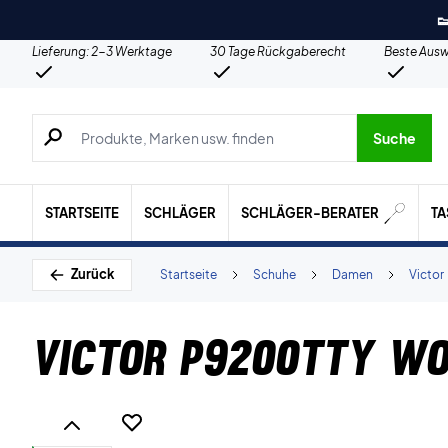

Lieferung: 2-3 Werktage
30 Tage Rückgaberecht
Beste Ausw
Suche nach Produkten, Marken usw.
Suche
STARTSEITE
SCHLÄGER
SCHLÄGER-BERATER
T
Zurück
Startseite
Schuhe
Damen
Victor
Victor P9200TTY Wo