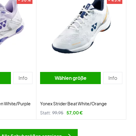
- 30%
- 43%
Info
Wählen größe
Info
en White/Purple
Yonex Strider Beat White/Orange
Statt:
99,95
57,00 €
Alle Schuhgrößen anzeigen