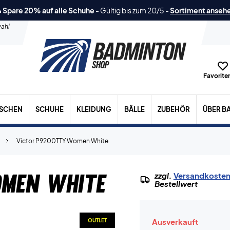
 Spare 20% auf alle Schuhe
-
Gültig bis zum 20/5
-
Sortiment anseh
ahl
Favoriten
ASCHEN
SCHUHE
KLEIDUNG
BÄLLE
ZUBEHÖR
ÜBER B
Victor P9200TTY Women White
men White
zzgl.
Versandkoste
Bestellwert
Ausverkauft
OUTLET