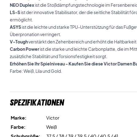
NEO Duplex
ist die Stoßdämpfungstechnologie im Fersenbereich
LS-S
ist der innovative Stabilisator, der die seitliche Stabilität f
ermöglicht.
ASYS
ist die leichte und starke TPU-Unterstützung für das Fußge
Überpronation verringert.
V-Tough
verstärkt den Zehenbereich und erhöht die Haltbarkeit 
Carbon Power
ist die starke und leichte Carbonplatte, die im Mitte
zusätzliche Stabilität und Torsionsfestigkeit sorgt.
Erhöhen Sie Ihr Spielniveau - Kaufen Sie diese Victor Damen 
Farbe: Weiß, Lila und Gold.
Spezifikationen
Marke:
Victor
Farbe:
Weiß
Schuhgröße:
37,5 / 38 / 39 / 39,5 / 40 / 40,5 / 41