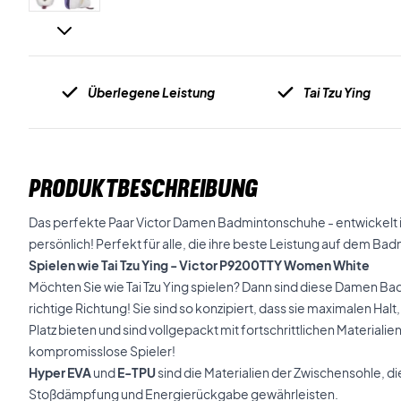
Überlegene Leistung
Tai Tzu Ying
PRODUKTBESCHREIBUNG
Das perfekte Paar Victor Damen Badmintonschuhe - entwickelt i
persönlich! Perfekt für alle, die ihre beste Leistung auf dem Ba
Spielen wie Tai Tzu Ying - Victor P9200TTY Women White
Möchten Sie wie Tai Tzu Ying spielen? Dann sind diese Damen Bad
richtige Richtung! Sie sind so konzipiert, dass sie maximalen Ha
Platz bieten und sind vollgepackt mit fortschrittlichen Materiali
kompromisslose Spieler!
Hyper EVA
und
E-TPU
sind die Materialien der Zwischensohle, d
Stoßdämpfung und Energierückgabe gewährleisten.