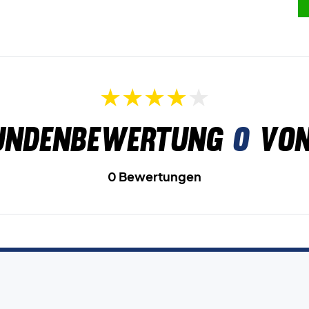
undenbewertung
0
von
0 Bewertungen