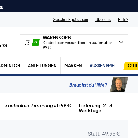
en
Geschenkgutschein
Über uns
Hilfe?
WARENKORB
0
Kostenloser Versand bei Einkäufen über
 (
0
)
99 €
ADMINTON
ANLEITUNGEN
MARKEN
AUSSENSPIEL
OUTL
Brauchst du Hilfe?
n
– kostenlose Lieferung ab 99 €
Lieferung: 2-3
Werktage
Statt:
49,95 €