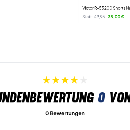
Victor R-55200 Shorts N
Statt:
49,95
35,00 €
undenbewertung
0
von
0 Bewertungen