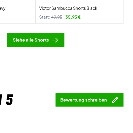
avy
Victor Sambucca Shorts Black
Statt:
49,95
35,95 €
Siehe alle Shorts
 5
Bewertung schreiben