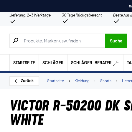

Lieferung: 2-3 Werktage
30 Tage Rückgaberecht
Beste Ausw
Suche nach Produkten, Marken usw.
Suche
STARTSEITE
SCHLÄGER
SCHLÄGER-BERATER
T
Zurück
Startseite
Kleidung
Shorts
Herre
Victor R-50200 DK 
White