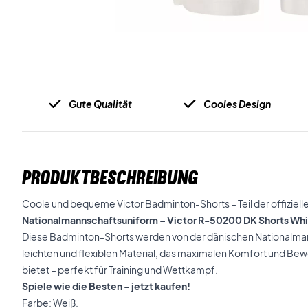
Gute Qualität
Cooles Design
PRODUKTBESCHREIBUNG
Coole und bequeme Victor Badminton-Shorts – Teil der offiziel
Nationalmannschaftsuniform – Victor R-50200 DK Shorts Wh
Diese Badminton-Shorts werden von der dänischen Nationalman
leichten und flexiblen Material, das maximalen Komfort und Be
bietet – perfekt für Training und Wettkampf.
Spiele wie die Besten – jetzt kaufen!
Farbe: Weiß.