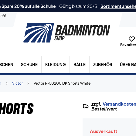
 Spare 20% auf alle Schuhe
-
Gültig bis zum 20/5
-
Sortiment anseh
ahl
Favoriten
ASCHEN
SCHUHE
KLEIDUNG
BÄLLE
ZUBEHÖR
ÜBER B
n
Victor
Victor R-50200 DK Shorts White
Shorts
zzgl.
Versandkoste
Bestellwert
Ausverkauft