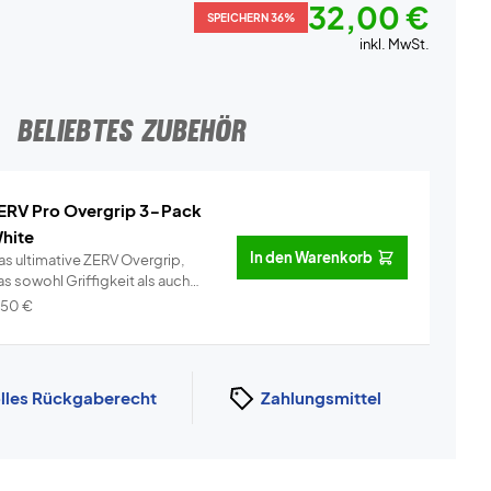
32,00 €
SPEICHERN 36%
inkl. MwSt.
BELIEBTES ZUBEHÖR
ERV Pro Overgrip 3-Pack
hite
In den Warenkorb
as ultimative ZERV Overgrip,
s sowohl Griffigkeit als auch
omf...
Info
,50
€
lles Rückgaberecht
Zahlungsmittel