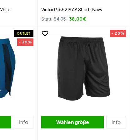
White
Victor R-55219 AA Shorts Navy
Statt:
54,95
38,00 €
- 28%
OUTLET
- 30%
Info
Wählen größe
Info