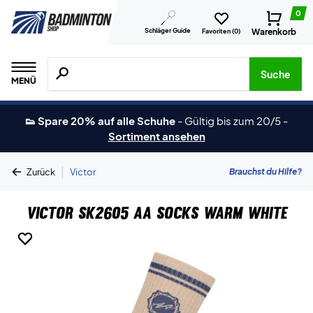
0
Schläger Guide
Warenkorb
Favoriten (
0
)
Suche nach Produkten, Marken usw.
Suche
MENÜ
👟 Spare 20% auf alle Schuhe
-
Gültig bis zum 20/5
-
Sortiment ansehen
|
Brauchst du Hilfe?
Zurück
Victor
Victor SK2605 AA Socks Warm White