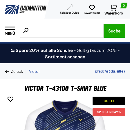
0
Schläger Guide
Warenkorb
Favoriten (
0
)
Suche nach Produkten, Marken usw.
Suche
MENÜ
👟 Spare 20% auf alle Schuhe
-
Gültig bis zum 20/5
-
Sortiment ansehen
|
Brauchst du Hilfe?
Zurück
Victor
Victor T-43100 T-shirt Blue
OUTLET
OUTLET
OUTLET
OUTLET
OUTLET
SPEICHERN 49%
SPEICHERN 49%
SPEICHERN 49%
SPEICHERN 49%
SPEICHERN 49%