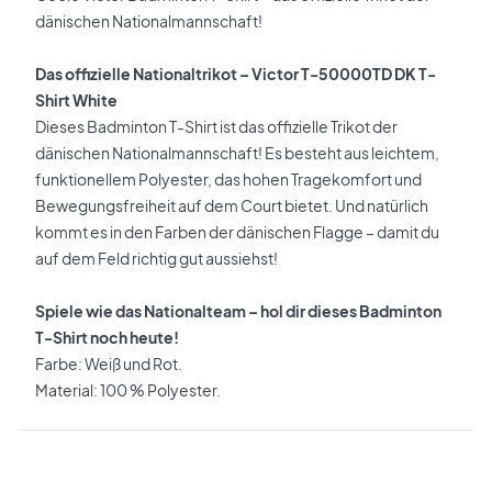
dänischen Nationalmannschaft!
Das offizielle Nationaltrikot – Victor T-50000TD DK T-
Shirt White
Dieses Badminton T-Shirt ist das offizielle Trikot der
dänischen Nationalmannschaft! Es besteht aus leichtem,
funktionellem Polyester, das hohen Tragekomfort und
Bewegungsfreiheit auf dem Court bietet. Und natürlich
kommt es in den Farben der dänischen Flagge – damit du
auf dem Feld richtig gut aussiehst!
Spiele wie das Nationalteam – hol dir dieses Badminton
T-Shirt noch heute!
Farbe: Weiß und Rot.
Material: 100 % Polyester.