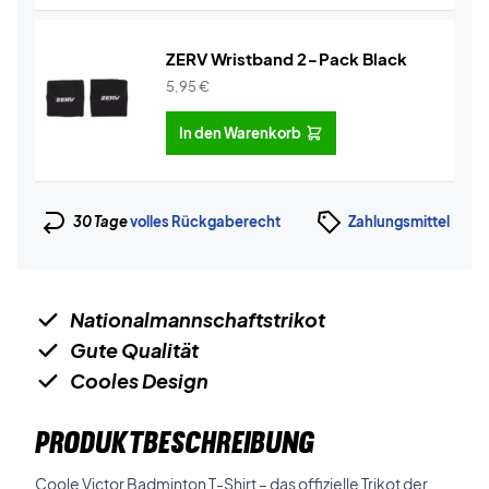
ZERV Wristband 2-Pack Black
5,95
€
In den Warenkorb
30 Tage
volles Rückgaberecht
Zahlungsmittel
Nationalmannschaftstrikot
Gute Qualität
Cooles Design
PRODUKTBESCHREIBUNG
Coole Victor Badminton T-Shirt – das offizielle Trikot der