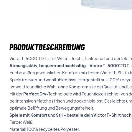
PRODUKTBESCHREIBUNG
Victor T-50001TD T-shirt White – leicht, funktionell und perfekt 
Atmungsaktiv, bequem und nachhaltig – Victor T-50001TD T-s
Erlebe außergewöhnlichen Komfort mit diesem Victor T-Shirt, da
Spiels trocken und wohlfühlen lässt. Hergestellt aus 100% recyce
umweltfreundliche Wahl, ohne Kompromisse bei Qualität und Le
Mit der
Perfect Dry
-Technologie wird Feuchtigkeit schnell von d
bei intensiven Matches frisch und trocken bleibst. Das leichte u
optimale Belüftung und Bewegungsfreiheit.
Spiele mit Komfort und Stil – bestelle dein Victor T-Shirt noch
Farbe: Weiß.
Material: 100% recyceltes Polyester.