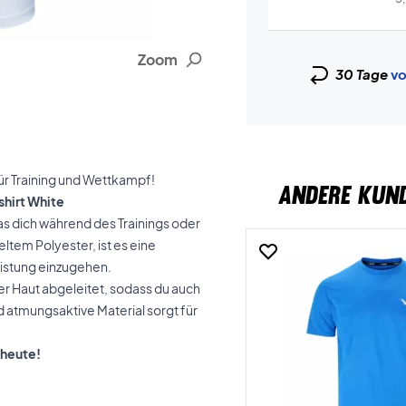
Zoom
30 Tage
vo
für Training und Wettkampf!
ANDERE KUN
hirt White
s dich während des Trainings oder
ltem Polyester, ist es eine
istung einzugehen.
er Haut abgeleitet, sodass du auch
nd atmungsaktive Material sorgt für
 heute!