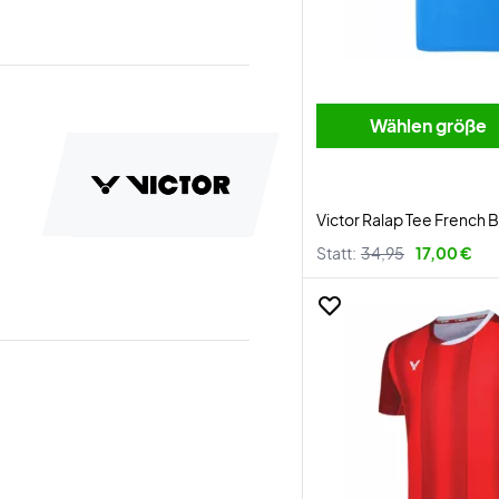
Wählen größe
Victor Ralap Tee French 
Statt:
34,95
17,00 €