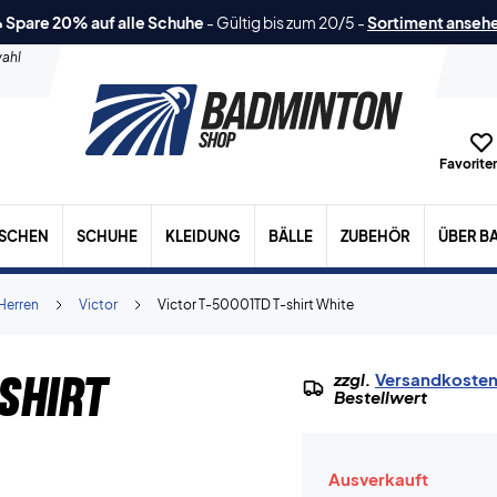
 Spare 20% auf alle Schuhe
-
Gültig bis zum 20/5
-
Sortiment anseh
ahl
Favoriten
ASCHEN
SCHUHE
KLEIDUNG
BÄLLE
ZUBEHÖR
ÜBER B
Herren
Victor
Victor T-50001TD T-shirt White
shirt
zzgl.
Versandkoste
Bestellwert
Ausverkauft