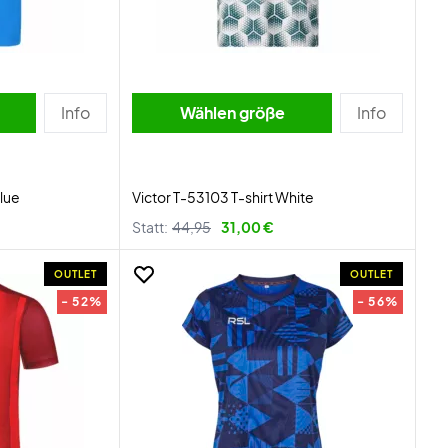
Info
Wählen größe
Info
Blue
Victor T-53103 T-shirt White
Statt:
44,95
31,00 €
OUTLET
OUTLET
- 52%
- 56%