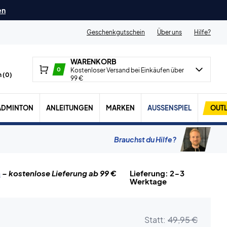
en
Geschenkgutschein
Über uns
Hilfe?
WARENKORB
0
Kostenloser Versand bei Einkäufen über
 (
0
)
99 €
ADMINTON
ANLEITUNGEN
MARKEN
AUSSENSPIEL
OUTL
Brauchst du Hilfe?
n
– kostenlose Lieferung ab 99 €
Lieferung: 2-3
Werktage
Statt:
49,95 €