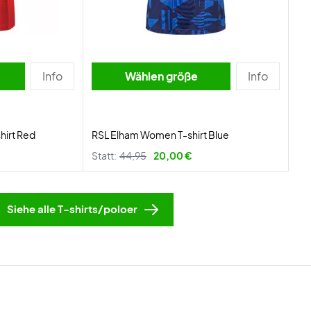
Info
Wählen größe
Info
hirt Red
RSL Elham Women T-shirt Blue
Statt:
44,95
20,00 €
Siehe alle T-shirts/poloer