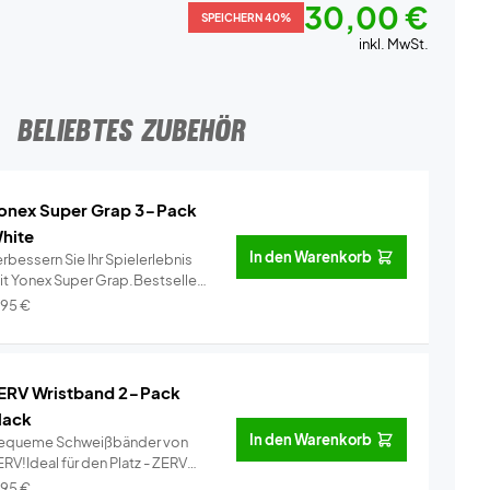
30,00 €
SPEICHERN 40%
inkl. MwSt.
BELIEBTES ZUBEHÖR
onex Super Grap 3-Pack
hite
In den Warenkorb
rbessern Sie Ihr Spielerlebnis
it Yonex Super Grap.Bestseller
..
Info
,95
€
ERV Wristband 2-Pack
lack
In den Warenkorb
equeme Schweißbänder von
RV!Ideal für den Platz - ZERV
ist...
Info
,95
€