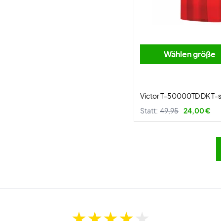
Wählen größe
Victor T-50000TD DK T-s
Statt:
49,95
24,00 €