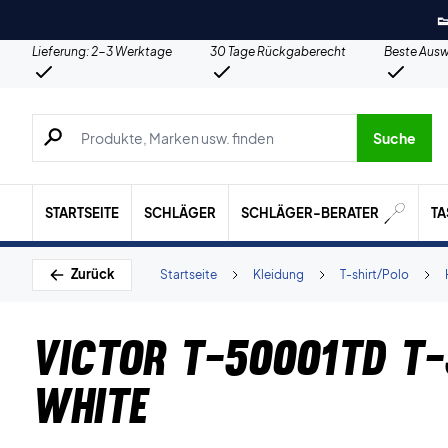

Lieferung: 2-3 Werktage
30 Tage Rückgaberecht
Beste Ausw
Suche nach Produkten, Marken usw.
Suche
STARTSEITE
SCHLÄGER
SCHLÄGER-BERATER
T
Zurück
Startseite
Kleidung
T-shirt/Polo
Victor T-50001TD T-
White