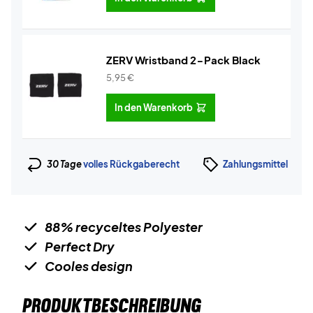
ZERV Wristband 2-Pack Black
5,95
€
In den Warenkorb
30 Tage
volles Rückgaberecht
Zahlungsmittel
88% recyceltes Polyester
Perfect Dry
Cooles design
PRODUKTBESCHREIBUNG