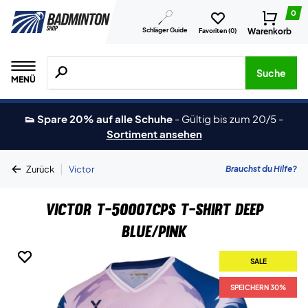
0
Schläger Guide
Warenkorb
Favoriten (
0
)
Suche nach Produkten, Marken usw.
Suche
MENÜ
👟 Spare 20% auf alle Schuhe
-
Gültig bis zum 20/5
-
Sortiment ansehen
|
Brauchst du Hilfe?
Zurück
Victor
Victor T-50007CPS T-shirt Deep
Blue/Pink
SALE
SALE
SPEICHERN 30%
SPEICHERN 30%