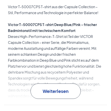
Victor T-50007CPS T-shirt aus der Capsule Collection –
Stil, Performance und Technologie in perfekter Balance!
Victor T-50007CPS T-shirt Deep Blue/Pink – frischer
Badmintonstil mit technischem Komfort
Dieses High-Performance-T-Shirt ist Teil der VICTOR
Capsule Collection – einer Serie, die Minimalismus,
moderne Ausstattung und auffällige Farben vereint. Mit
seinem schlanken Design und der frischen
Farbkombination in Deep Blue und Pink sticht es auf dem
Platz hervor und bietet gleichzeitig hohe Funktionalität. Die
dehnbare Mischung aus recyceltem Polyester und
Spandex sorgt für volle Bewegungsfreiheit, während
Technologien wie Cool Max und Perfect Dry dafür sorgen,
dass du trocken, komfortabel und fokussiert bleibst –
Weiterlesen
während des gesamten Trainings.
Cool Max
Transportiert Feuchtigkeit effektiv vom Körper